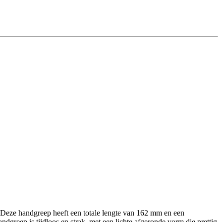
s. Deze handgreep heeft een totale lengte van 162 mm en een
reep is tijdloos en strak, met een lichte afgeronde vorm die prettig