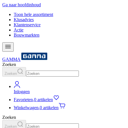
Ga naar hoofdinhoud
Toon hele assortiment
Klusadvies
Klantenservice
Actie
Bouwmarkten
GAMMA
Zoeken
Zoeken
Inloggen
Favorieten
,
0 artikelen
Winkelwagen
,
0 artikelen
Zoeken
Zoeken