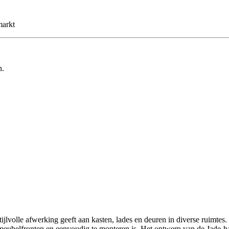
markt
n.
ijlvolle afwerking geeft aan kasten, lades en deuren in diverse ruimte
belfronten en eenvoudig te monteren is. Het ontwerp van de Jade-handg