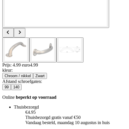
Prijs: 4.99 euro
4
.
99
kleur
:
Chroom / nikkel
Zwart
Afstand schroefgaten
:
99
140
Online
beperkt op voorraad
Thuisbezorgd
€4.95
Thuisbezorgd gratis vanaf €50
Vandaag besteld, maandag 10 augustus in huis