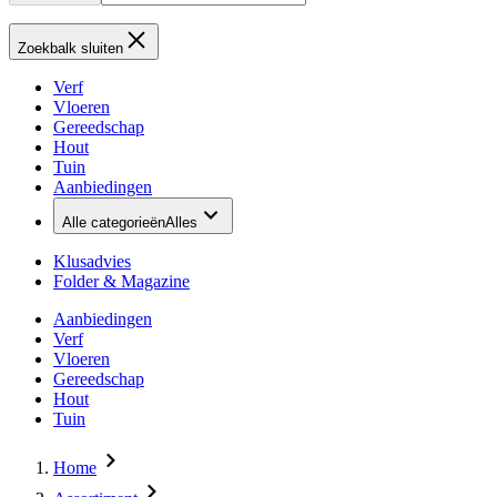
Zoekbalk sluiten
Verf
Vloeren
Gereedschap
Hout
Tuin
Aanbiedingen
Alle categorieën
Alles
Klusadvies
Folder & Magazine
Aanbiedingen
Verf
Vloeren
Gereedschap
Hout
Tuin
Home