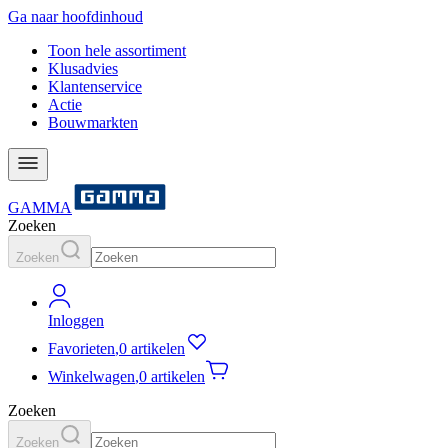
Ga naar hoofdinhoud
Toon hele assortiment
Klusadvies
Klantenservice
Actie
Bouwmarkten
GAMMA
Zoeken
Zoeken
Inloggen
Favorieten
,
0 artikelen
Winkelwagen
,
0 artikelen
Zoeken
Zoeken