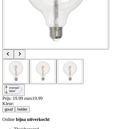
Prijs: 19.99 euro
19
.
99
Kleur
:
goud
helder
Online
bijna uitverkocht