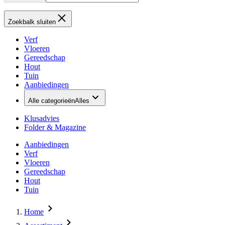
Zoekbalk sluiten
Verf
Vloeren
Gereedschap
Hout
Tuin
Aanbiedingen
Alle categorieën
Alles
Klusadvies
Folder & Magazine
Aanbiedingen
Verf
Vloeren
Gereedschap
Hout
Tuin
Home