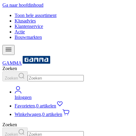
Ga naar hoofdinhoud
Toon hele assortiment
Klusadvies
Klantenservice
Actie
Bouwmarkten
GAMMA
Zoeken
Zoeken
Inloggen
Favorieten
,
0 artikelen
Winkelwagen
,
0 artikelen
Zoeken
Zoeken