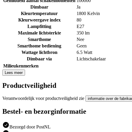
Gemiddeld aantal schakelmomenten
100000
Dimbaar
Ja
Kleurtemperatuur
1800 Kelvin
Kleurweergave index
80
Lampfitting
E27
Maximale lichtsterkte
350 lm
Smarthome
Nee
Smarthome bediening
Geen
Wattage lichtbron
6.5 Watt
Dimbaar via
Lichtschakelaar
Milieukenmerken
Lees meer
Productveiligheid
Verantwoordelijk voor productveiligheid zie
informatie over de fabrika
Bestel- en bezorginformatie
Bezorgd door PostNL