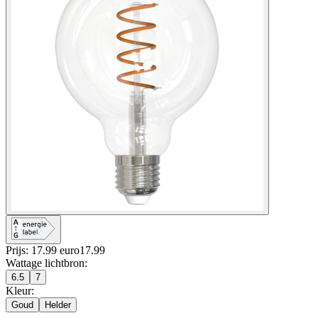
Prijs: 17.99 euro
17
.
99
Wattage lichtbron
:
6.5
7
Kleur
:
Goud
Helder