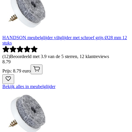
HANDSON meubelglijder viltglijder met schroef grijs Ø28 mm 12
stuks
(
12
)
Beoordeeld met 3.9 van de 5 sterren, 12 klantreviews
8
.
79
Prijs: 8.79 euro
Bekijk alles in meubelglijder