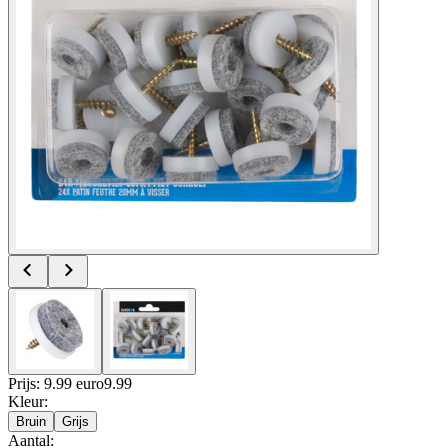
Prijs: 9.99 euro
9
.
99
Kleur
:
Bruin
Grijs
Aantal
: