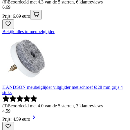
(
6
)
Beoordeeld met 4.3 van de 5 sterren, 6 klantreviews
6
.
69
Prijs: 6.69 euro
Bekijk alles in meubelglijder
HANDSON meubelglijder viltglijder met schroef Ø28 mm grijs 4
stuks
(
3
)
Beoordeeld met 4.0 van de 5 sterren, 3 klantreviews
4
.
59
Prijs: 4.59 euro