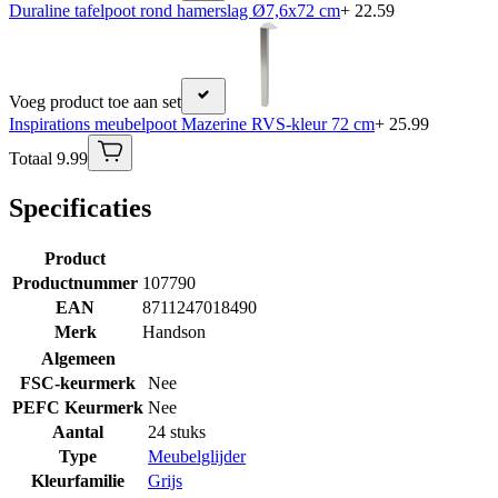
Duraline tafelpoot rond hamerslag Ø7,6x72 cm
+ 22.59
Voeg product toe aan set
Inspirations meubelpoot Mazerine RVS-kleur 72 cm
+ 25.99
Totaal 9.99
Specificaties
Product
Productnummer
107790
EAN
8711247018490
Merk
Handson
Algemeen
FSC-keurmerk
Nee
PEFC Keurmerk
Nee
Aantal
24 stuks
Type
Meubelglijder
Kleurfamilie
Grijs