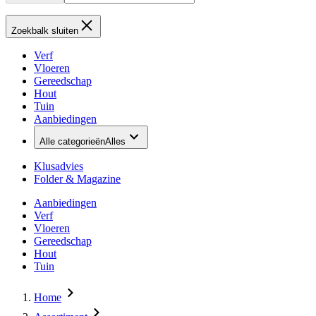
Zoekbalk sluiten
Verf
Vloeren
Gereedschap
Hout
Tuin
Aanbiedingen
Alle categorieën
Alles
Klusadvies
Folder & Magazine
Aanbiedingen
Verf
Vloeren
Gereedschap
Hout
Tuin
Home