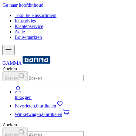
Ga naar hoofdinhoud
Toon hele assortiment
Klusadvies
Klantenservice
Actie
Bouwmarkten
GAMMA
Zoeken
Zoeken
Inloggen
Favorieten
,
0 artikelen
Winkelwagen
,
0 artikelen
Zoeken
Zoeken