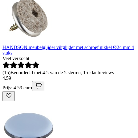
HANDSON meubelglijder viltglijder met schroef nikkel Ø24 mm 4
stuks
Veel verkocht
(
15
)
Beoordeeld met 4.5 van de 5 sterren, 15 klantreviews
4
.
59
Prijs: 4.59 euro