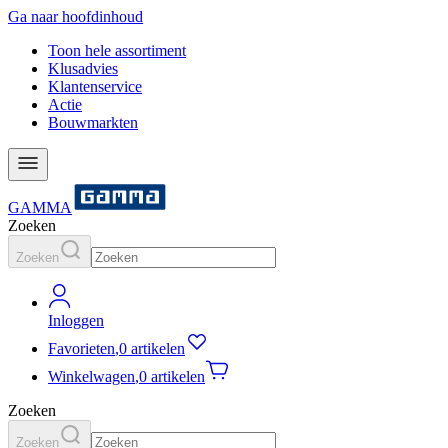
Ga naar hoofdinhoud
Toon hele assortiment
Klusadvies
Klantenservice
Actie
Bouwmarkten
GAMMA
Zoeken
Zoeken
Inloggen
Favorieten
,
0 artikelen
Winkelwagen
,
0 artikelen
Zoeken
Zoeken