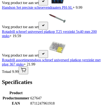
Voeg product toe aan set
Handson Set precisie schroevendraaiers PH-SL
+ 9.99
Voeg product toe aan set
Rotadrill schroef universeel platkop T25 verzinkt 5x40 mm 200
stuks
+ 19.59
Voeg product toe aan set
Rotadrill assortimentsdoos schroef universeel platkop verzinkt met
plug 367 stuks
+ 21.99
Totaal 9.99
Specificaties
Product
Productnummer
627647
EAN
8711247961918