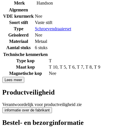
Merk
Handson
Algemeen
VDE keurmerk
Nee
Soort stift
Vaste stift
Type
Schroevendraaierset
Geisoleerd
Nee
Materiaal
Metaal
Aantal stuks
6 stuks
Technische kenmerken
Type kop
T
Maat kop
T 10
,
T 5
,
T 6
,
T 7
,
T 8
,
T 9
Magnetische kop
Nee
Lees meer
Productveiligheid
Verantwoordelijk voor productveiligheid zie
informatie over de fabrikant
Bestel- en bezorginformatie