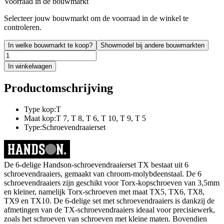
Voorraad in de bouwmarkt
Selecteer jouw bouwmarkt om de voorraad in de winkel te
controleren.
In welke bouwmarkt te koop?
Showmodel bij andere bouwmarkten
In winkelwagen
Productomschrijving
Type kop:T
Maat kop:T 7, T 8, T 6, T 10, T 9, T 5
Type:Schroevendraaierset
De 6-delige Handson-schroevendraaierset TX bestaat uit 6
schroevendraaiers, gemaakt van chroom-molybdeenstaal. De 6
schroevendraaiers zijn geschikt voor Torx-kopschroeven van 3,5mm
en kleiner, namelijk Torx-schroeven met maat TX5, TX6, TX8,
TX9 en TX10. De 6-delige set met schroevendraaiers is dankzij de
afmetingen van de TX-schroevendraaiers ideaal voor precisiewerk,
zoals het schroeven van schroeven met kleine maten. Bovendien