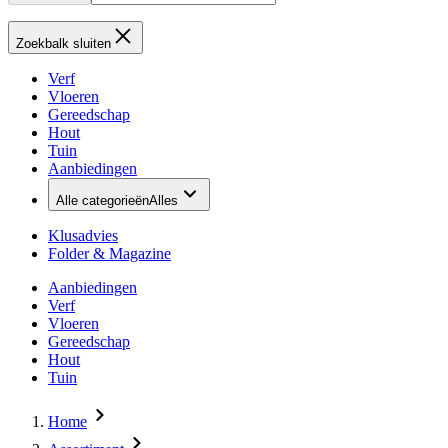
Zoekbalk sluiten
Verf
Vloeren
Gereedschap
Hout
Tuin
Aanbiedingen
Alle categorieën
Alles
Klusadvies
Folder & Magazine
Aanbiedingen
Verf
Vloeren
Gereedschap
Hout
Tuin
Home