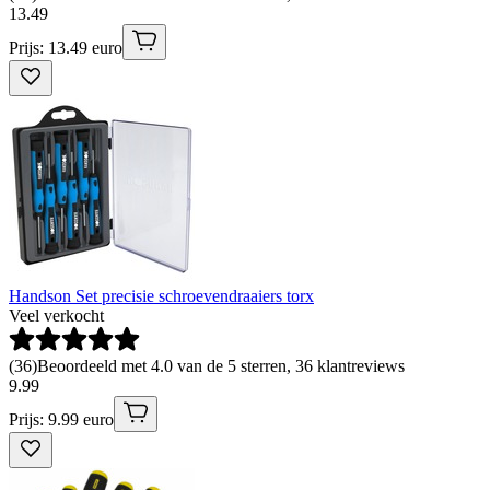
13
.
49
Prijs: 13.49 euro
Handson Set precisie schroevendraaiers torx
Veel verkocht
(
36
)
Beoordeeld met 4.0 van de 5 sterren, 36 klantreviews
9
.
99
Prijs: 9.99 euro