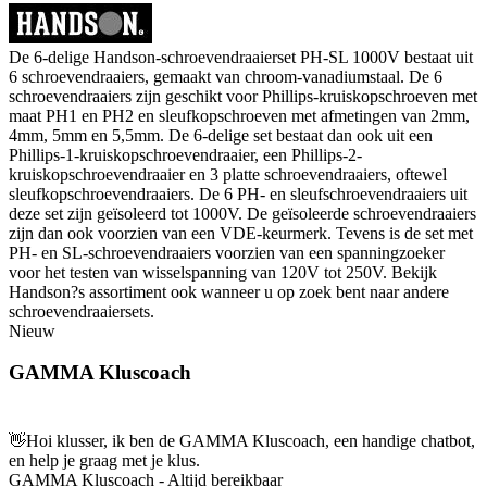
De 6-delige Handson-schroevendraaierset PH-SL 1000V bestaat uit
6 schroevendraaiers, gemaakt van chroom-vanadiumstaal. De 6
schroevendraaiers zijn geschikt voor Phillips-kruiskopschroeven met
maat PH1 en PH2 en sleufkopschroeven met afmetingen van 2mm,
4mm, 5mm en 5,5mm. De 6-delige set bestaat dan ook uit een
Phillips-1-kruiskopschroevendraaier, een Phillips-2-
kruiskopschroevendraaier en 3 platte schroevendraaiers, oftewel
sleufkopschroevendraaiers. De 6 PH- en sleufschroevendraaiers uit
deze set zijn geïsoleerd tot 1000V. De geïsoleerde schroevendraaiers
zijn dan ook voorzien van een VDE-keurmerk. Tevens is de set met
PH- en SL-schroevendraaiers voorzien van een spanningzoeker
voor het testen van wisselspanning van 120V tot 250V. Bekijk
Handson?s assortiment ook wanneer u op zoek bent naar andere
schroevendraaiersets.
Nieuw
GAMMA Kluscoach
👋
Hoi klusser, ik ben de GAMMA Kluscoach, een handige chatbot,
en help je graag met je klus.
GAMMA Kluscoach - Altijd bereikbaar