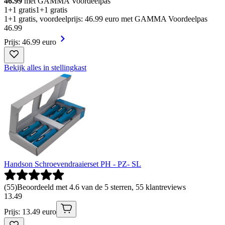
46.99
met GAMMA Voordeelpas
1+1 gratis
1+1 gratis
1+1 gratis, voordeelprijs: 46.99 euro met GAMMA Voordeelpas
46
.
99
Prijs: 46.99 euro
Bekijk alles in stellingkast
Handson Schroevendraaierset PH - PZ- SL
(
55
)
Beoordeeld met 4.6 van de 5 sterren, 55 klantreviews
13
.
49
Prijs: 13.49 euro