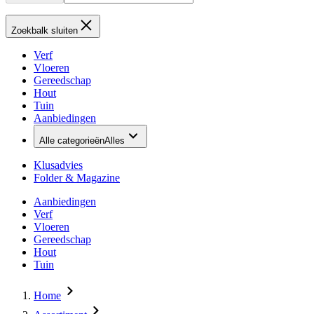
Zoekbalk sluiten
Verf
Vloeren
Gereedschap
Hout
Tuin
Aanbiedingen
Alle categorieën
Alles
Klusadvies
Folder & Magazine
Aanbiedingen
Verf
Vloeren
Gereedschap
Hout
Tuin
Home