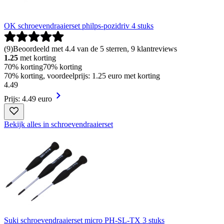
OK schroevendraaierset philps-pozidriv 4 stuks
(
9
)
Beoordeeld met 4.4 van de 5 sterren, 9 klantreviews
1.25
met korting
70% korting
70% korting
70% korting, voordeelprijs: 1.25 euro met korting
4
.
49
Prijs: 4.49 euro
Bekijk alles in schroevendraaierset
Suki schroevendraaierset micro PH-SL-TX 3 stuks