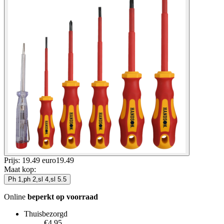
Prijs: 19.49 euro
19
.
49
Maat kop
:
Ph 1,ph 2,sl 4,sl 5.5
Online
beperkt op voorraad
Thuisbezorgd
€4.95