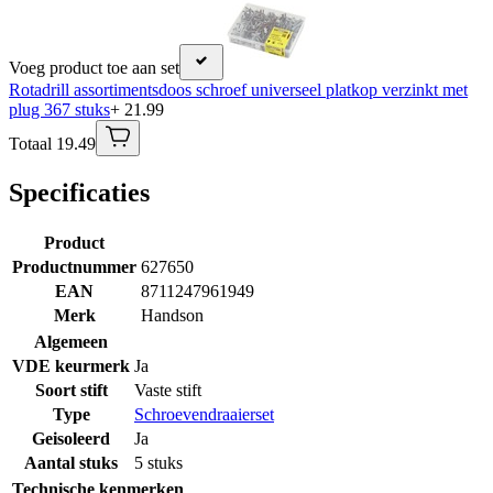
Voeg product toe aan set
Rotadrill assortimentsdoos schroef universeel platkop verzinkt met
plug 367 stuks
+ 21.99
Totaal 19.49
Specificaties
Product
Productnummer
627650
EAN
8711247961949
Merk
Handson
Algemeen
VDE keurmerk
Ja
Soort stift
Vaste stift
Type
Schroevendraaierset
Geisoleerd
Ja
Aantal stuks
5 stuks
Technische kenmerken