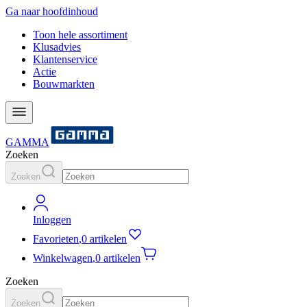
Ga naar hoofdinhoud
Toon hele assortiment
Klusadvies
Klantenservice
Actie
Bouwmarkten
GAMMA
Zoeken
Zoeken
Inloggen
Favorieten
,
0 artikelen
Winkelwagen
,
0 artikelen
Zoeken
Zoeken