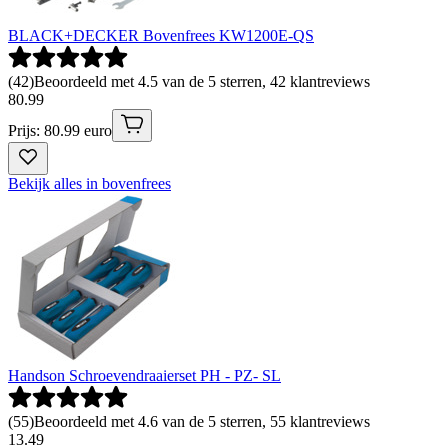
BLACK+DECKER Bovenfrees KW1200E-QS
(
42
)
Beoordeeld met 4.5 van de 5 sterren, 42 klantreviews
80
.
99
Prijs: 80.99 euro
Bekijk alles in bovenfrees
Handson Schroevendraaierset PH - PZ- SL
(
55
)
Beoordeeld met 4.6 van de 5 sterren, 55 klantreviews
13
.
49