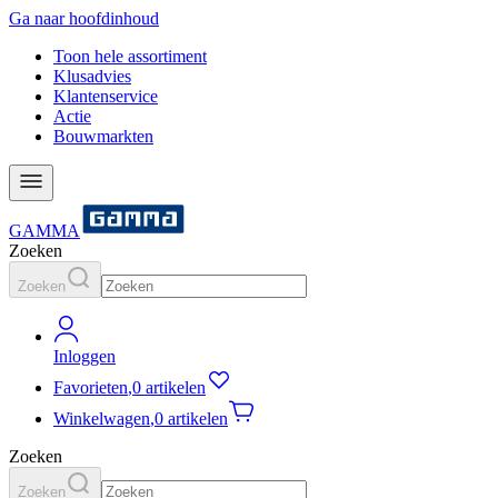
Ga naar hoofdinhoud
Toon hele assortiment
Klusadvies
Klantenservice
Actie
Bouwmarkten
GAMMA
Zoeken
Zoeken
Inloggen
Favorieten
,
0 artikelen
Winkelwagen
,
0 artikelen
Zoeken
Zoeken