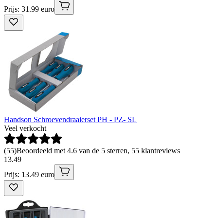
Prijs: 31.99 euro
Handson Schroevendraaierset PH - PZ- SL
Veel verkocht
(
55
)
Beoordeeld met 4.6 van de 5 sterren, 55 klantreviews
13
.
49
Prijs: 13.49 euro