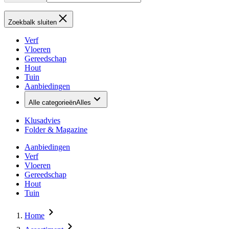
Zoekbalk sluiten
Verf
Vloeren
Gereedschap
Hout
Tuin
Aanbiedingen
Alle categorieën
Alles
Klusadvies
Folder & Magazine
Aanbiedingen
Verf
Vloeren
Gereedschap
Hout
Tuin
Home