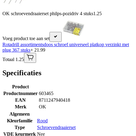
OK schroevendraaierset philps-pozidriv 4 stuks
1.25
Voeg product toe aan set
Rotadrill assortimentsdoos schroef universeel platkop verzinkt met
plug 367 stuks
+ 21.99
Totaal 1.25
Specificaties
Product
Productnummer
603465
EAN
8711247940418
Merk
OK
Algemeen
Kleurfamilie
Rood
Type
Schroevendraaierset
VDE keurmerk
Nee