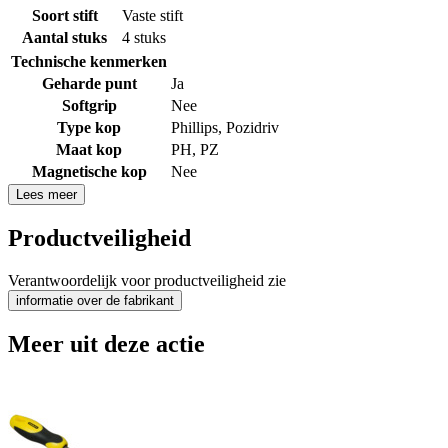
Soort stift
Vaste stift
Aantal stuks
4 stuks
Technische kenmerken
Geharde punt
Ja
Softgrip
Nee
Type kop
Phillips
,
Pozidriv
Maat kop
PH
,
PZ
Magnetische kop
Nee
Lees meer
Productveiligheid
Verantwoordelijk voor productveiligheid zie
informatie over de fabrikant
Meer uit deze actie