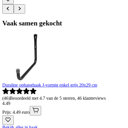
Vaak samen gekocht
Duraline ophanghaak J-vormig enkel grijs 20x29 cm
(
46
)
Beoordeeld met 4.7 van de 5 sterren, 46 klantreviews
4
.
49
Prijs: 4.49 euro
Bekijk alles in haak