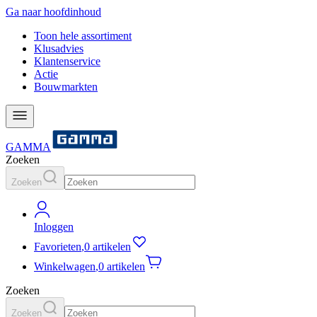
Ga naar hoofdinhoud
Toon hele assortiment
Klusadvies
Klantenservice
Actie
Bouwmarkten
GAMMA
Zoeken
Zoeken
Inloggen
Favorieten
,
0 artikelen
Winkelwagen
,
0 artikelen
Zoeken
Zoeken