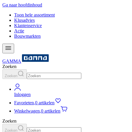
Ga naar hoofdinhoud
Toon hele assortiment
Klusadvies
Klantenservice
Actie
Bouwmarkten
GAMMA
Zoeken
Zoeken
Inloggen
Favorieten
,
0 artikelen
Winkelwagen
,
0 artikelen
Zoeken
Zoeken