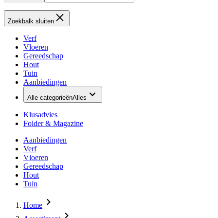
Zoekbalk sluiten
Verf
Vloeren
Gereedschap
Hout
Tuin
Aanbiedingen
Alle categorieën
Alles
Klusadvies
Folder & Magazine
Aanbiedingen
Verf
Vloeren
Gereedschap
Hout
Tuin
Home