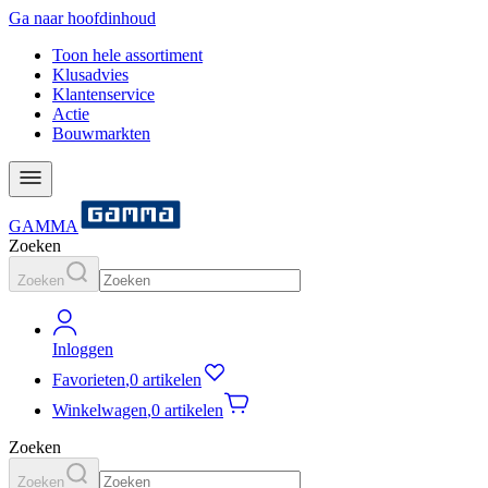
Ga naar hoofdinhoud
Toon hele assortiment
Klusadvies
Klantenservice
Actie
Bouwmarkten
GAMMA
Zoeken
Zoeken
Inloggen
Favorieten
,
0 artikelen
Winkelwagen
,
0 artikelen
Zoeken
Zoeken