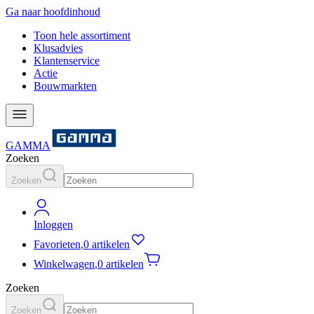
Ga naar hoofdinhoud
Toon hele assortiment
Klusadvies
Klantenservice
Actie
Bouwmarkten
GAMMA
Zoeken
Zoeken
Inloggen
Favorieten
,
0 artikelen
Winkelwagen
,
0 artikelen
Zoeken
Zoeken