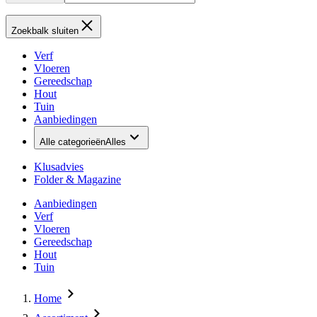
Zoekbalk sluiten
Verf
Vloeren
Gereedschap
Hout
Tuin
Aanbiedingen
Alle categorieën
Alles
Klusadvies
Folder & Magazine
Aanbiedingen
Verf
Vloeren
Gereedschap
Hout
Tuin
Home