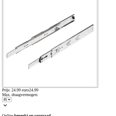
Prijs: 24.99 euro
24
.
99
Max. draagvermogen
:
Online
beperkt op voorraad