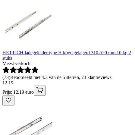
HETTICH ladegeleider type H kogelgelagerd 310-520 mm 10 kg 2
stuks
Meest verkocht
(
73
)
Beoordeeld met 4.3 van de 5 sterren, 73 klantreviews
12
.
19
Prijs: 12.19 euro