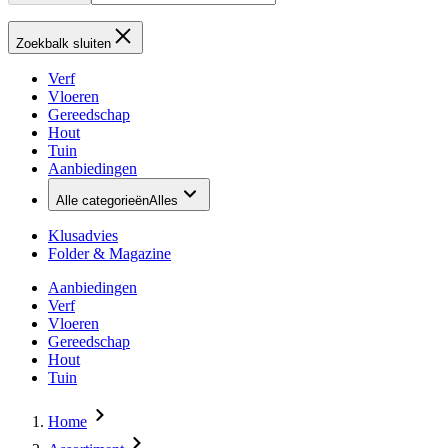
Zoekbalk sluiten
Verf
Vloeren
Gereedschap
Hout
Tuin
Aanbiedingen
Alle categorieën
Alles
Klusadvies
Folder & Magazine
Aanbiedingen
Verf
Vloeren
Gereedschap
Hout
Tuin
Home