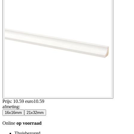
Prijs: 10.59 euro
10
.
59
afmeting
:
16x16mm
21x32mm
Online
op voorraad
Thuisbezorgd