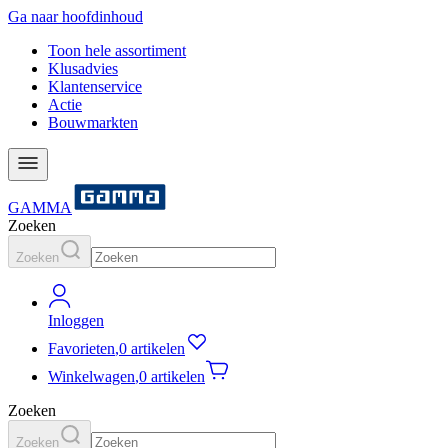
Ga naar hoofdinhoud
Toon hele assortiment
Klusadvies
Klantenservice
Actie
Bouwmarkten
GAMMA
Zoeken
Zoeken
Inloggen
Favorieten
,
0 artikelen
Winkelwagen
,
0 artikelen
Zoeken
Zoeken