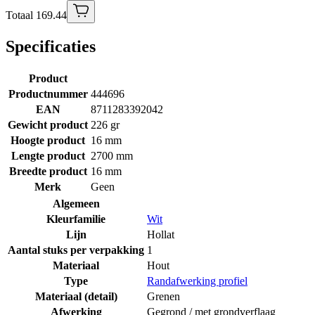
Totaal 169.44
Specificaties
Product
Productnummer
444696
EAN
8711283392042
Gewicht product
226 gr
Hoogte product
16 mm
Lengte product
2700 mm
Breedte product
16 mm
Merk
Geen
Algemeen
Kleurfamilie
Wit
Lijn
Hollat
Aantal stuks per verpakking
1
Materiaal
Hout
Type
Randafwerking profiel
Materiaal (detail)
Grenen
Afwerking
Gegrond / met grondverflaag