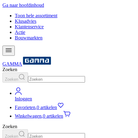
Ga naar hoofdinhoud
Toon hele assortiment
Klusadvies
Klantenservice
Actie
Bouwmarkten
GAMMA
Zoeken
Zoeken
Inloggen
Favorieten
,
0 artikelen
Winkelwagen
,
0 artikelen
Zoeken
Zoeken