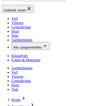
Zoekbalk sluiten
Verf
Vloeren
Gereedschap
Hout
Tuin
Aanbiedingen
Alle categorieën
Alles
Klusadvies
Folder & Magazine
Aanbiedingen
Verf
Vloeren
Gereedschap
Hout
Tuin
Home