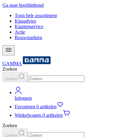
Ga naar hoofdinhoud
Toon hele assortiment
Klusadvies
Klantenservice
Actie
Bouwmarkten
GAMMA
Zoeken
Zoeken
Inloggen
Favorieten
,
0 artikelen
Winkelwagen
,
0 artikelen
Zoeken
Zoeken