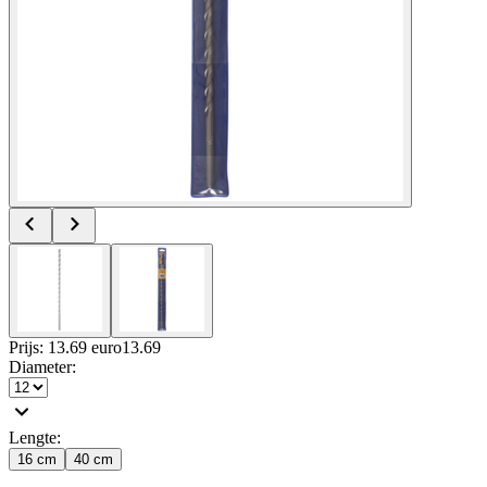
Prijs: 13.69 euro
13
.
69
Diameter
:
Lengte
:
16 cm
40 cm