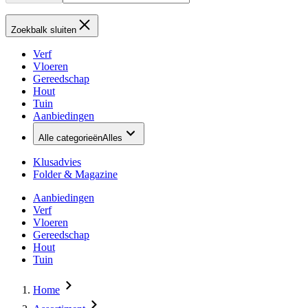
Zoekbalk sluiten
Verf
Vloeren
Gereedschap
Hout
Tuin
Aanbiedingen
Alle categorieën
Alles
Klusadvies
Folder & Magazine
Aanbiedingen
Verf
Vloeren
Gereedschap
Hout
Tuin
Home