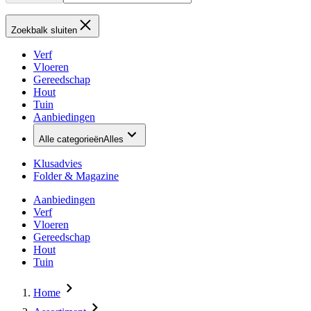
Zoekbalk sluiten
Verf
Vloeren
Gereedschap
Hout
Tuin
Aanbiedingen
Alle categorieën
Alles
Klusadvies
Folder & Magazine
Aanbiedingen
Verf
Vloeren
Gereedschap
Hout
Tuin
Home