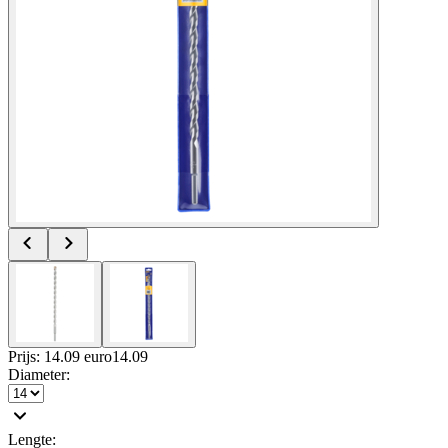
Prijs: 14.09 euro
14
.
09
Diameter
:
Lengte
: