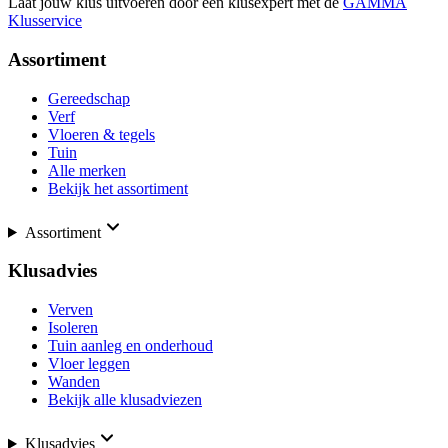
Laat jouw klus uitvoeren door een klusexpert met de
GAMMA
Klusservice
Assortiment
Gereedschap
Verf
Vloeren & tegels
Tuin
Alle merken
Bekijk het assortiment
Assortiment
Klusadvies
Verven
Isoleren
Tuin aanleg en onderhoud
Vloer leggen
Wanden
Bekijk alle klusadviezen
Klusadvies