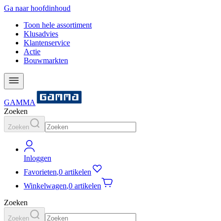
Ga naar hoofdinhoud
Toon hele assortiment
Klusadvies
Klantenservice
Actie
Bouwmarkten
GAMMA
Zoeken
Zoeken
Inloggen
Favorieten
,
0 artikelen
Winkelwagen
,
0 artikelen
Zoeken
Zoeken