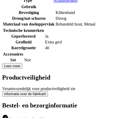
Type
Schuurstroken
Gebruik
Bevestiging
Klittenband
Droog/nat schuren
Droog
Materiaal van doeloppervlak
Behandeld hout
,
Metaal
Technische kenmerken
Geperforeerd
Ja
Grofheid
Extra grof
Korrelgrootte
40
Accessoires
Set
Nee
Lees meer
Productveiligheid
Verantwoordelijk voor productveiligheid zie
informatie over de fabrikant
Bestel- en bezorginformatie