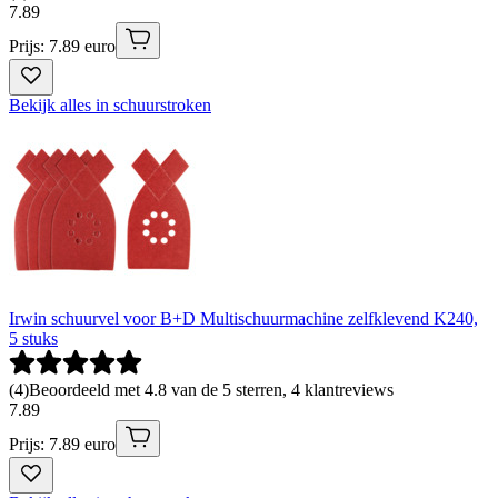
7
.
89
Prijs: 7.89 euro
Bekijk alles in schuurstroken
Irwin schuurvel voor B+D Multischuurmachine zelfklevend K240,
5 stuks
(
4
)
Beoordeeld met 4.8 van de 5 sterren, 4 klantreviews
7
.
89
Prijs: 7.89 euro