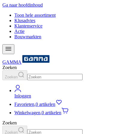
Ga naar hoofdinhoud
Toon hele assortiment
Klusadvies
Klantenservice
Actie
Bouwmarkten
GAMMA
Zoeken
Zoeken
Inloggen
Favorieten
,
0 artikelen
Winkelwagen
,
0 artikelen
Zoeken
Zoeken