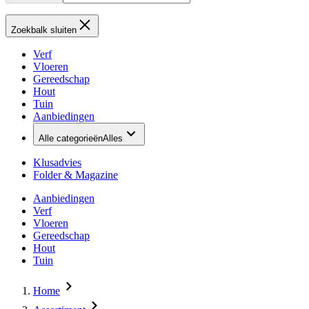
Zoekbalk sluiten
Verf
Vloeren
Gereedschap
Hout
Tuin
Aanbiedingen
Alle categorieën
Alles
Klusadvies
Folder & Magazine
Aanbiedingen
Verf
Vloeren
Gereedschap
Hout
Tuin
Home