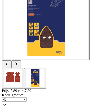
Prijs: 7.89 euro
7
.
89
Korrelgrootte
: