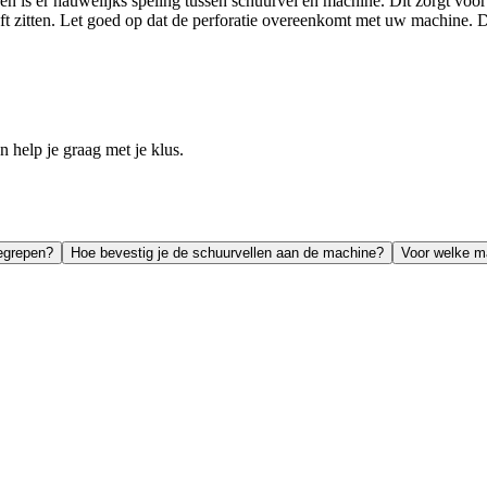
en is er nauwelijks speling tussen schuurvel en machine. Dit zorgt voor
lijft zitten. Let goed op dat de perforatie overeenkomt met uw machine
help je graag met je klus.
begrepen?
Hoe bevestig je de schuurvellen aan de machine?
Voor welke ma