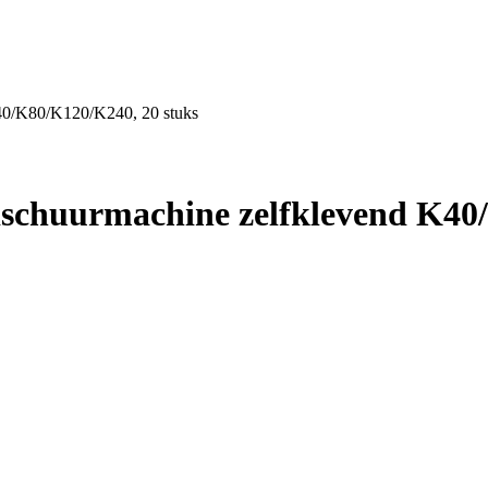
40/K80/K120/K240, 20 stuks
ischuurmachine zelfklevend K40