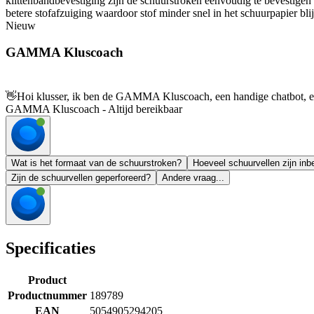
klittenbandbevestiging zijn de schuurstroken eenvoudig te bevestigen 
betere stofafzuiging waardoor stof minder snel in het schuurpapier b
Nieuw
GAMMA Kluscoach
👋
Hoi klusser, ik ben de GAMMA Kluscoach, een handige chatbot, en 
GAMMA Kluscoach - Altijd bereikbaar
Wat is het formaat van de schuurstroken?
Hoeveel schuurvellen zijn in
Zijn de schuurvellen geperforeerd?
Andere vraag...
Specificaties
Product
Productnummer
189789
EAN
5054905294205