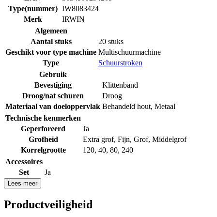
Type(nummer)
IW8083424
Merk
IRWIN
Algemeen
Aantal stuks
20 stuks
Geschikt voor type machine
Multischuurmachine
Type
Schuurstroken
Gebruik
Bevestiging
Klittenband
Droog/nat schuren
Droog
Materiaal van doeloppervlak
Behandeld hout
,
Metaal
Technische kenmerken
Geperforeerd
Ja
Grofheid
Extra grof
,
Fijn
,
Grof
,
Middelgrof
Korrelgrootte
120
,
40
,
80
,
240
Accessoires
Set
Ja
Lees meer
Productveiligheid