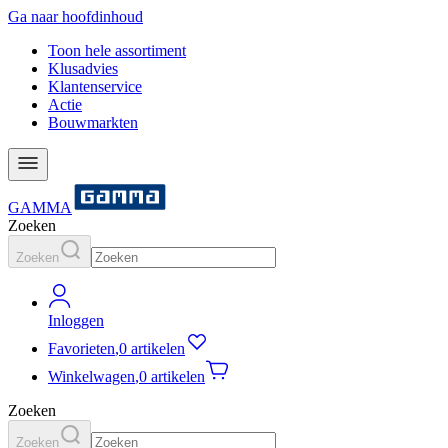
Ga naar hoofdinhoud
Toon hele assortiment
Klusadvies
Klantenservice
Actie
Bouwmarkten
GAMMA
Zoeken
Zoeken
Inloggen
Favorieten
,
0 artikelen
Winkelwagen
,
0 artikelen
Zoeken
Zoeken