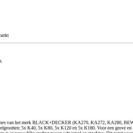
markt
n.
rmachines van het merk BLACK+DECKER (KA270, KA272, KA280, BEW
rrelgrootten: 5x K40, 5x K80, 5x K120 en 5x K180. Voor een grove en e