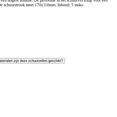
 een hogere afname. De perforatie in het schuurvel zorgt voor een
. De schuurstrook meet 170x110mm. Inhoud: 5 stuks.
terialen zijn deze schuurvellen geschikt?