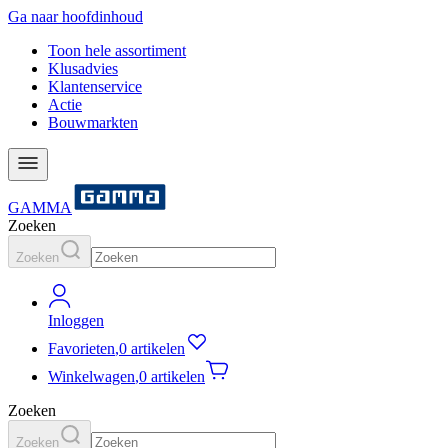
Ga naar hoofdinhoud
Toon hele assortiment
Klusadvies
Klantenservice
Actie
Bouwmarkten
GAMMA
Zoeken
Zoeken
Inloggen
Favorieten
,
0 artikelen
Winkelwagen
,
0 artikelen
Zoeken
Zoeken