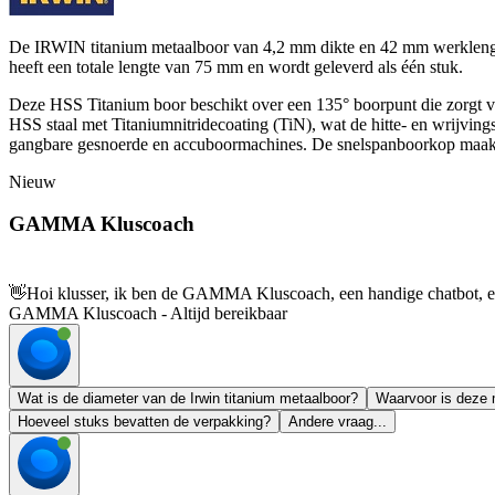
De IRWIN titanium metaalboor van 4,2 mm dikte en 42 mm werklengte i
heeft een totale lengte van 75 mm en wordt geleverd als één stuk.
Deze HSS Titanium boor beschikt over een 135° boorpunt die zorgt vo
HSS staal met Titaniumnitridecoating (TiN), wat de hitte- en wrijving
gangbare gesnoerde en accuboormachines. De snelspanboorkop maakt e
Nieuw
GAMMA Kluscoach
👋
Hoi klusser, ik ben de GAMMA Kluscoach, een handige chatbot, en 
GAMMA Kluscoach - Altijd bereikbaar
Wat is de diameter van de Irwin titanium metaalboor?
Waarvoor is deze 
Hoeveel stuks bevatten de verpakking?
Andere vraag...