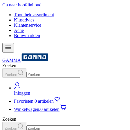
Ga naar hoofdinhoud
Toon hele assortiment
Klusadvies
Klantenservice
Actie
Bouwmarkten
GAMMA
Zoeken
Zoeken
Inloggen
Favorieten
,
0 artikelen
Winkelwagen
,
0 artikelen
Zoeken
Zoeken