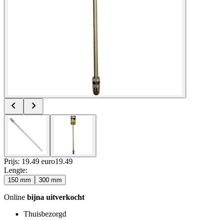
Prijs: 19.49 euro
19
.
49
Lengte
:
150 mm
300 mm
Online
bijna uitverkocht
Thuisbezorgd