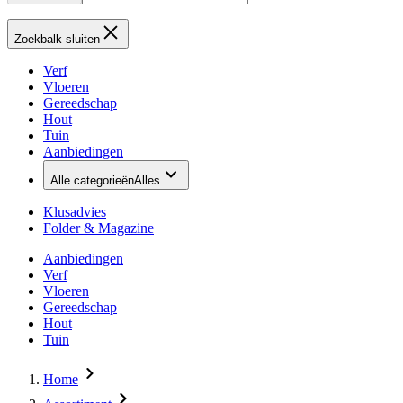
Zoekbalk sluiten
Verf
Vloeren
Gereedschap
Hout
Tuin
Aanbiedingen
Alle categorieën
Alles
Klusadvies
Folder & Magazine
Aanbiedingen
Verf
Vloeren
Gereedschap
Hout
Tuin
Home