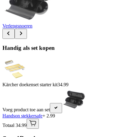
Verlengsnoeren
Handig als set kopen
Kärcher doekenset starter kit
34.99
Voeg product toe aan set
Handson stekkersafe
+ 2.99
Totaal 34.99