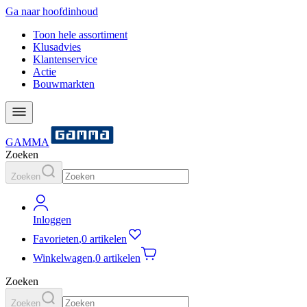
Ga naar hoofdinhoud
Toon hele assortiment
Klusadvies
Klantenservice
Actie
Bouwmarkten
GAMMA
Zoeken
Zoeken
Inloggen
Favorieten
,
0 artikelen
Winkelwagen
,
0 artikelen
Zoeken
Zoeken