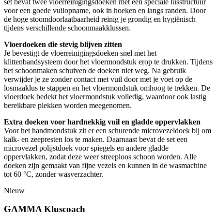
set bevat twee vloerreinigingsdoeken met een speciale lusstructuur
voor een goede vuilopname, ook in hoeken en langs randen. Door
de hoge stoomdoorlaatbaarheid reinig je grondig en hygiënisch
tijdens verschillende schoonmaakklussen.
Vloerdoeken die stevig blijven zitten
Je bevestigt de vloerreinigingsdoeken snel met het
klittenbandsysteem door het vloermondstuk erop te drukken. Tijdens
het schoonmaken schuiven de doeken niet weg. Na gebruik
verwijder je ze zonder contact met vuil door met je voet op de
losmaaklus te stappen en het vloermondstuk omhoog te trekken. De
vloerdoek bedekt het vloermondstuk volledig, waardoor ook lastig
bereikbare plekken worden meegenomen.
Extra doeken voor hardnekkig vuil en gladde oppervlakken
Voor het handmondstuk zit er een schurende microvezeldoek bij om
kalk- en zeepresten los te maken. Daarnaast bevat de set een
microvezel polijstdoek voor spiegels en andere gladde
oppervlakken, zodat deze weer streeploos schoon worden. Alle
doeken zijn gemaakt van fijne vezels en kunnen in de wasmachine
tot 60 °C, zonder wasverzachter.
Nieuw
GAMMA Kluscoach