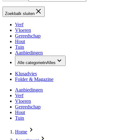
Zoekbalk sluiten
Verf
Vloeren
Gereedschap
Hout
Tuin
Aanbiedingen
Alle categorieën
Alles
Klusadvies
Folder & Magazine
Aanbiedingen
Verf
Vloeren
Gereedschap
Hout
Tuin
Home