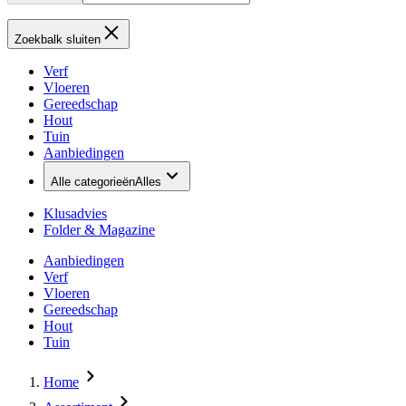
Zoekbalk sluiten
Verf
Vloeren
Gereedschap
Hout
Tuin
Aanbiedingen
Alle categorieën
Alles
Klusadvies
Folder & Magazine
Aanbiedingen
Verf
Vloeren
Gereedschap
Hout
Tuin
Home