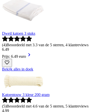
Dweil katoen 3 stuks
(
4
)
Beoordeeld met 3.3 van de 5 sterren, 4 klantreviews
6
.
49
Prijs: 6.49 euro
Bekijk alles in doek
Katoentouw 3 kleur 200 gram
(
5
)
Beoordeeld met 4.6 van de 5 sterren, 5 klantreviews
4
.
99