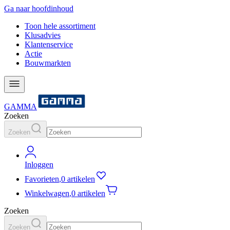
Ga naar hoofdinhoud
Toon hele assortiment
Klusadvies
Klantenservice
Actie
Bouwmarkten
GAMMA
Zoeken
Zoeken
Inloggen
Favorieten
,
0 artikelen
Winkelwagen
,
0 artikelen
Zoeken
Zoeken