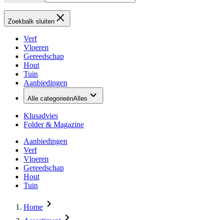
Zoekbalk sluiten
Verf
Vloeren
Gereedschap
Hout
Tuin
Aanbiedingen
Alle categorieën
Alles
Klusadvies
Folder & Magazine
Aanbiedingen
Verf
Vloeren
Gereedschap
Hout
Tuin
Home