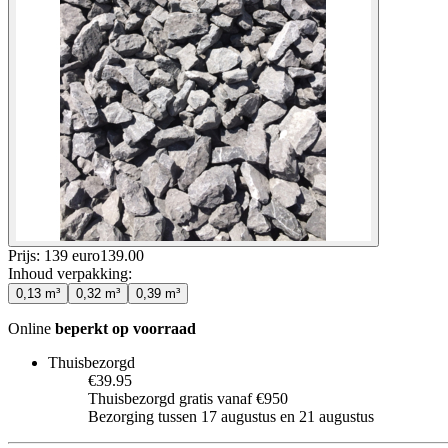
Prijs: 139 euro
139
.
00
Inhoud verpakking
:
0,13 m³
0,32 m³
0,39 m³
Online
beperkt op voorraad
Thuisbezorgd
€39.95
Thuisbezorgd gratis vanaf €950
Bezorging tussen 17 augustus en 21 augustus