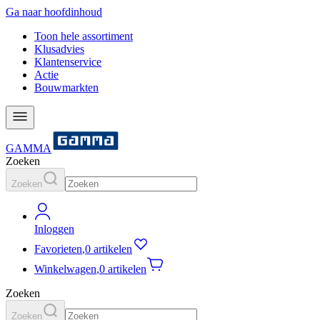
Ga naar hoofdinhoud
Toon hele assortiment
Klusadvies
Klantenservice
Actie
Bouwmarkten
GAMMA
Zoeken
Zoeken
Inloggen
Favorieten
,
0 artikelen
Winkelwagen
,
0 artikelen
Zoeken
Zoeken