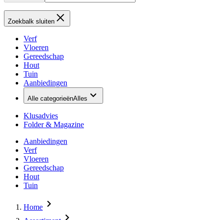
Zoekbalk sluiten
Verf
Vloeren
Gereedschap
Hout
Tuin
Aanbiedingen
Alle categorieën
Alles
Klusadvies
Folder & Magazine
Aanbiedingen
Verf
Vloeren
Gereedschap
Hout
Tuin
Home