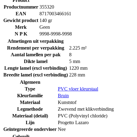
Product
Productnummer
355320
EAN
8717003466161
Gewicht product
140 gr
Merk
Geen
N P K
9998-9998-9998
Afmetingen uit verpakking
Rendement per verpakking
2.225 m²
Aantal lamellen per pak
8
Dikte lamel
5 mm
Lengte lamel (excl verbinding)
1220 mm
Breedte lamel (excl verbinding)
228 mm
Algemeen
Type
PVC vloer kleurstaal
Kleurfamilie
Bruin
Materiaal
Kunststof
Legmethode
Zwevend met klikverbinding
Materiaal (detail)
PVC (Polyvinyl chloride)
Lijn
Progetto Lazaro
Geïntegreerde ondervloer
Nee
Gebruik