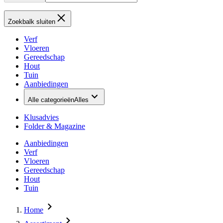
Zoekbalk sluiten
Verf
Vloeren
Gereedschap
Hout
Tuin
Aanbiedingen
Alle categorieën
Alles
Klusadvies
Folder & Magazine
Aanbiedingen
Verf
Vloeren
Gereedschap
Hout
Tuin
Home