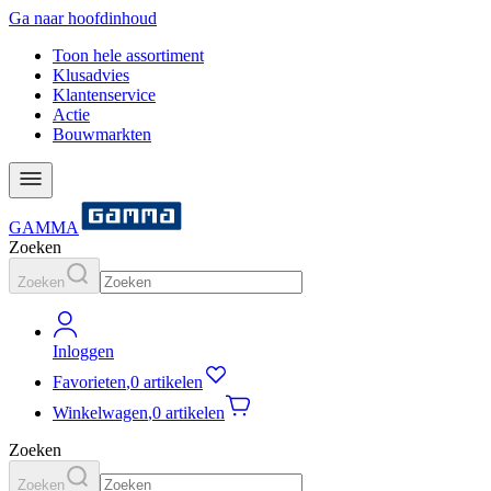
Ga naar hoofdinhoud
Toon hele assortiment
Klusadvies
Klantenservice
Actie
Bouwmarkten
GAMMA
Zoeken
Zoeken
Inloggen
Favorieten
,
0 artikelen
Winkelwagen
,
0 artikelen
Zoeken
Zoeken