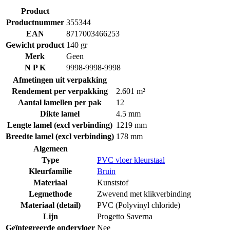
Product
Productnummer
355344
EAN
8717003466253
Gewicht product
140 gr
Merk
Geen
N P K
9998-9998-9998
Afmetingen uit verpakking
Rendement per verpakking
2.601 m²
Aantal lamellen per pak
12
Dikte lamel
4.5 mm
Lengte lamel (excl verbinding)
1219 mm
Breedte lamel (excl verbinding)
178 mm
Algemeen
Type
PVC vloer kleurstaal
Kleurfamilie
Bruin
Materiaal
Kunststof
Legmethode
Zwevend met klikverbinding
Materiaal (detail)
PVC (Polyvinyl chloride)
Lijn
Progetto Saverna
Geïntegreerde ondervloer
Nee