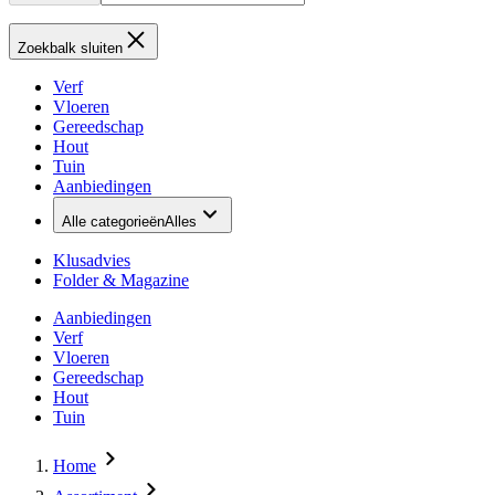
Zoekbalk sluiten
Verf
Vloeren
Gereedschap
Hout
Tuin
Aanbiedingen
Alle categorieën
Alles
Klusadvies
Folder & Magazine
Aanbiedingen
Verf
Vloeren
Gereedschap
Hout
Tuin
Home