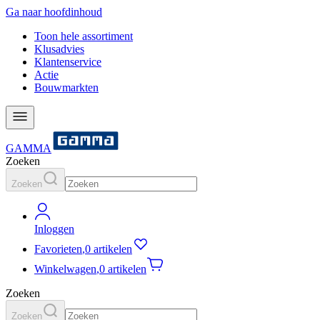
Ga naar hoofdinhoud
Toon hele assortiment
Klusadvies
Klantenservice
Actie
Bouwmarkten
GAMMA
Zoeken
Zoeken
Inloggen
Favorieten
,
0 artikelen
Winkelwagen
,
0 artikelen
Zoeken
Zoeken