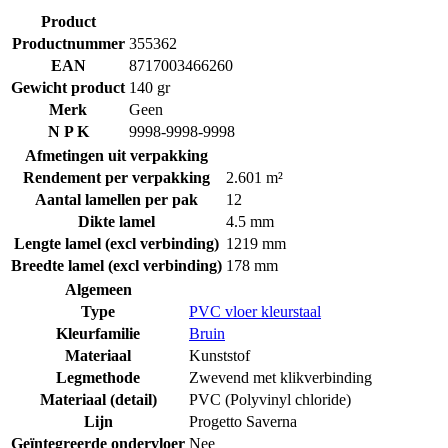
Product
Productnummer
355362
EAN
8717003466260
Gewicht product
140 gr
Merk
Geen
N P K
9998-9998-9998
Afmetingen uit verpakking
Rendement per verpakking
2.601 m²
Aantal lamellen per pak
12
Dikte lamel
4.5 mm
Lengte lamel (excl verbinding)
1219 mm
Breedte lamel (excl verbinding)
178 mm
Algemeen
Type
PVC vloer kleurstaal
Kleurfamilie
Bruin
Materiaal
Kunststof
Legmethode
Zwevend met klikverbinding
Materiaal (detail)
PVC (Polyvinyl chloride)
Lijn
Progetto Saverna
Geïntegreerde ondervloer
Nee