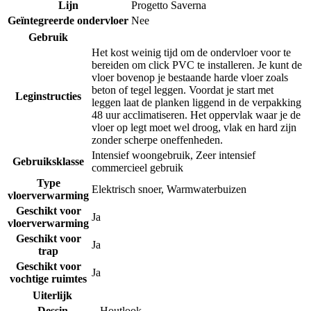
Lijn
Progetto Saverna
Geïntegreerde ondervloer
Nee
Gebruik
Het kost weinig tijd om de ondervloer voor te
bereiden om click PVC te installeren. Je kunt de
vloer bovenop je bestaande harde vloer zoals
beton of tegel leggen. Voordat je start met
Leginstructies
leggen laat de planken liggend in de verpakking
48 uur acclimatiseren. Het oppervlak waar je de
vloer op legt moet wel droog, vlak en hard zijn
zonder scherpe oneffenheden.
Intensief woongebruik
,
Zeer intensief
Gebruiksklasse
commercieel gebruik
Type
Elektrisch snoer
,
Warmwaterbuizen
vloerverwarming
Geschikt voor
Ja
vloerverwarming
Geschikt voor
Ja
trap
Geschikt voor
Ja
vochtige ruimtes
Uiterlijk
Dessin
Houtlook