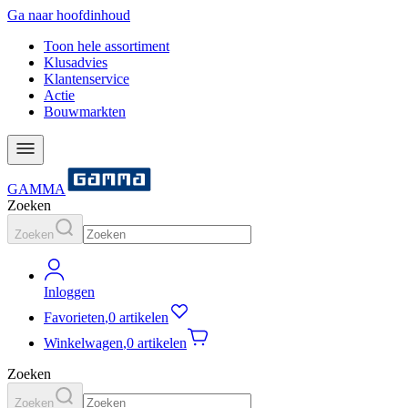
Ga naar hoofdinhoud
Toon hele assortiment
Klusadvies
Klantenservice
Actie
Bouwmarkten
GAMMA
Zoeken
Zoeken
Inloggen
Favorieten
,
0 artikelen
Winkelwagen
,
0 artikelen
Zoeken
Zoeken