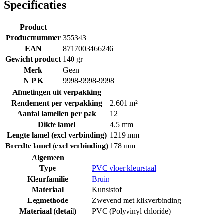
Specificaties
Product
Productnummer
355343
EAN
8717003466246
Gewicht product
140 gr
Merk
Geen
N P K
9998-9998-9998
Afmetingen uit verpakking
Rendement per verpakking
2.601 m²
Aantal lamellen per pak
12
Dikte lamel
4.5 mm
Lengte lamel (excl verbinding)
1219 mm
Breedte lamel (excl verbinding)
178 mm
Algemeen
Type
PVC vloer kleurstaal
Kleurfamilie
Bruin
Materiaal
Kunststof
Legmethode
Zwevend met klikverbinding
Materiaal (detail)
PVC (Polyvinyl chloride)