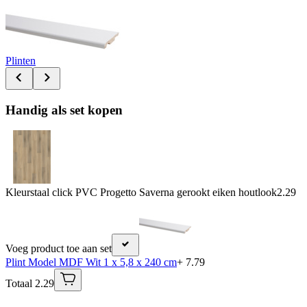
Plinten
Handig als set kopen
Kleurstaal click PVC Progetto Saverna gerookt eiken houtlook
2.29
Voeg product toe aan set
Plint Model MDF Wit 1 x 5,8 x 240 cm
+ 7.79
Totaal 2.29