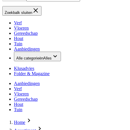
Zoekbalk sluiten
Verf
Vloeren
Gereedschap
Hout
Tuin
Aanbiedingen
Alle categorieën
Alles
Klusadvies
Folder & Magazine
Aanbiedingen
Verf
Vloeren
Gereedschap
Hout
Tuin
Home