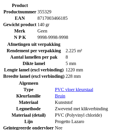
Product
Productnummer
355329
EAN
8717003466185
Gewicht product
140 gr
Merk
Geen
N P K
9998-9998-9998
Afmetingen uit verpakking
Rendement per verpakking
2.225 m²
Aantal lamellen per pak
8
Dikte lamel
5 mm
Lengte lamel (excl verbinding)
1220 mm
Breedte lamel (excl verbinding)
228 mm
Algemeen
Type
PVC vloer kleurstaal
Kleurfamilie
Bruin
Materiaal
Kunststof
Legmethode
Zwevend met klikverbinding
Materiaal (detail)
PVC (Polyvinyl chloride)
Lijn
Progetto Lazaro
Geïntegreerde ondervloer
Nee