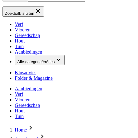
Zoekbalk sluiten
Verf
Vloeren
Gereedschap
Hout
Tuin
Aanbiedingen
Alle categorieën
Alles
Klusadvies
Folder & Magazine
Aanbiedingen
Verf
Vloeren
Gereedschap
Hout
Tuin
Home