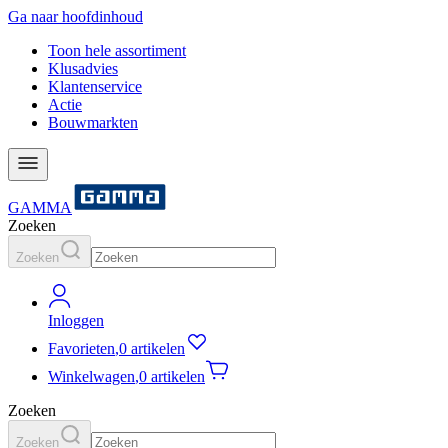
Ga naar hoofdinhoud
Toon hele assortiment
Klusadvies
Klantenservice
Actie
Bouwmarkten
GAMMA
Zoeken
Zoeken
Inloggen
Favorieten
,
0 artikelen
Winkelwagen
,
0 artikelen
Zoeken
Zoeken