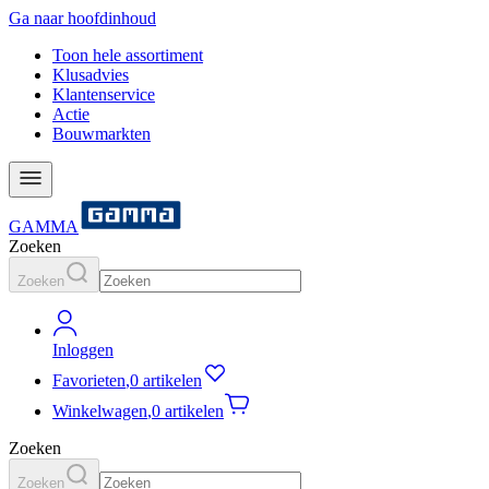
Ga naar hoofdinhoud
Toon hele assortiment
Klusadvies
Klantenservice
Actie
Bouwmarkten
GAMMA
Zoeken
Zoeken
Inloggen
Favorieten
,
0 artikelen
Winkelwagen
,
0 artikelen
Zoeken
Zoeken