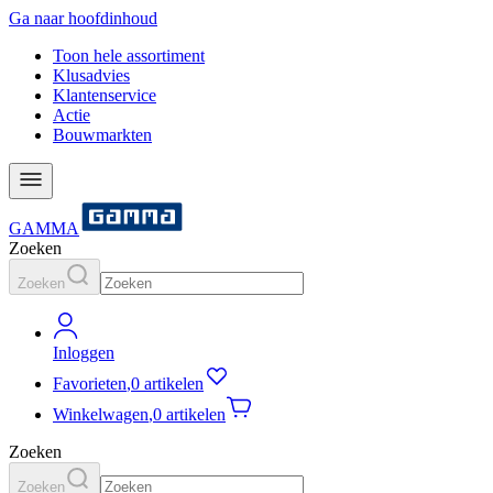
Ga naar hoofdinhoud
Toon hele assortiment
Klusadvies
Klantenservice
Actie
Bouwmarkten
GAMMA
Zoeken
Zoeken
Inloggen
Favorieten
,
0 artikelen
Winkelwagen
,
0 artikelen
Zoeken
Zoeken