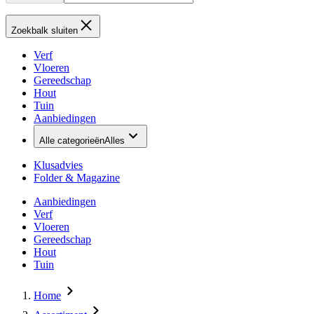
Zoekbalk sluiten
Verf
Vloeren
Gereedschap
Hout
Tuin
Aanbiedingen
Alle categorieën
Alles
Klusadvies
Folder & Magazine
Aanbiedingen
Verf
Vloeren
Gereedschap
Hout
Tuin
Home