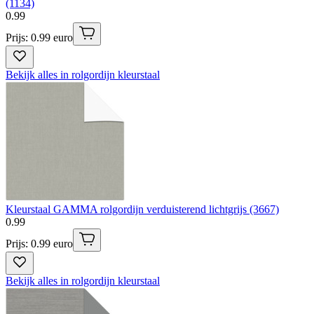
(1134)
0
.
99
Prijs: 0.99 euro
Bekijk alles in rolgordijn kleurstaal
Kleurstaal GAMMA rolgordijn verduisterend lichtgrijs (3667)
0
.
99
Prijs: 0.99 euro
Bekijk alles in rolgordijn kleurstaal