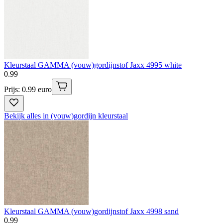
Kleurstaal GAMMA (vouw)gordijnstof Jaxx 4995 white
0
.
99
Prijs: 0.99 euro
Bekijk alles in (vouw)gordijn kleurstaal
Kleurstaal GAMMA (vouw)gordijnstof Jaxx 4998 sand
0
.
99