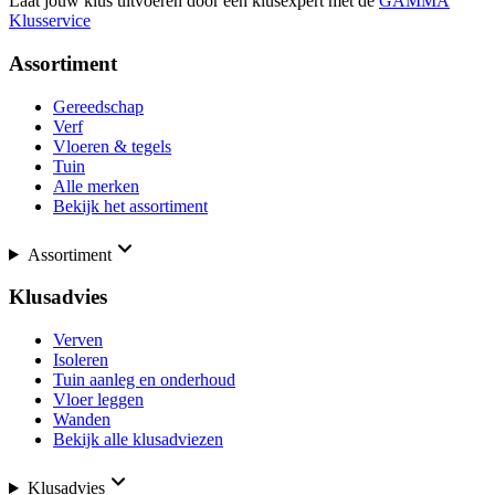
Laat jouw klus uitvoeren door een klusexpert met de
GAMMA
Klusservice
Assortiment
Gereedschap
Verf
Vloeren & tegels
Tuin
Alle merken
Bekijk het assortiment
Assortiment
Klusadvies
Verven
Isoleren
Tuin aanleg en onderhoud
Vloer leggen
Wanden
Bekijk alle klusadviezen
Klusadvies