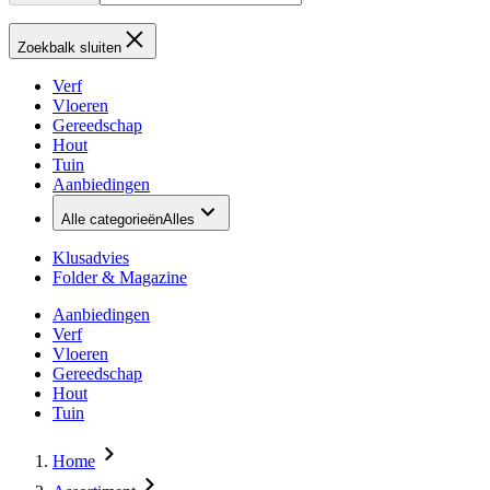
Zoekbalk sluiten
Verf
Vloeren
Gereedschap
Hout
Tuin
Aanbiedingen
Alle categorieën
Alles
Klusadvies
Folder & Magazine
Aanbiedingen
Verf
Vloeren
Gereedschap
Hout
Tuin
Home