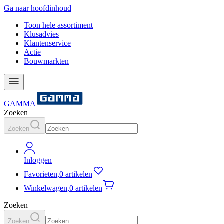
Ga naar hoofdinhoud
Toon hele assortiment
Klusadvies
Klantenservice
Actie
Bouwmarkten
GAMMA
Zoeken
Zoeken
Inloggen
Favorieten
,
0 artikelen
Winkelwagen
,
0 artikelen
Zoeken
Zoeken