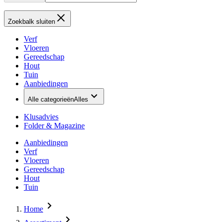
Zoekbalk sluiten
Verf
Vloeren
Gereedschap
Hout
Tuin
Aanbiedingen
Alle categorieën
Alles
Klusadvies
Folder & Magazine
Aanbiedingen
Verf
Vloeren
Gereedschap
Hout
Tuin
Home