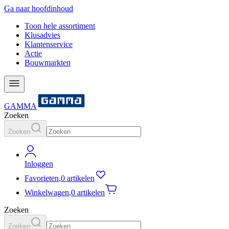
Ga naar hoofdinhoud
Toon hele assortiment
Klusadvies
Klantenservice
Actie
Bouwmarkten
GAMMA
Zoeken
Zoeken
Inloggen
Favorieten
,
0 artikelen
Winkelwagen
,
0 artikelen
Zoeken
Zoeken