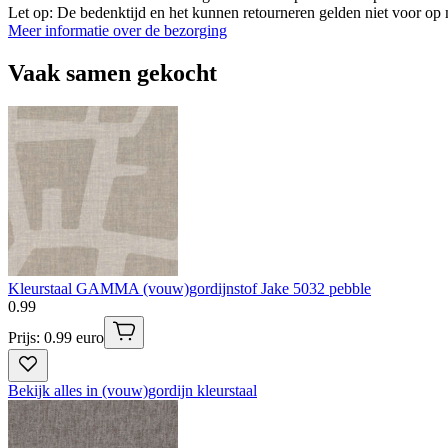
Let op: De bedenktijd en het kunnen retourneren gelden niet voor op m
Meer informatie over de bezorging
Vaak samen gekocht
Kleurstaal GAMMA (vouw)gordijnstof Jake 5032 pebble
0
.
99
Prijs: 0.99 euro
Bekijk alles in (vouw)gordijn kleurstaal