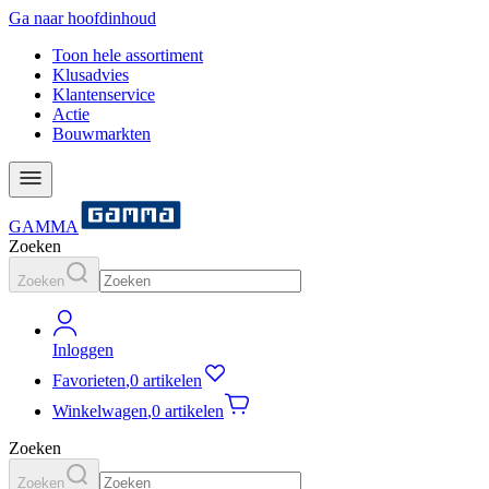
Ga naar hoofdinhoud
Toon hele assortiment
Klusadvies
Klantenservice
Actie
Bouwmarkten
GAMMA
Zoeken
Zoeken
Inloggen
Favorieten
,
0 artikelen
Winkelwagen
,
0 artikelen
Zoeken
Zoeken