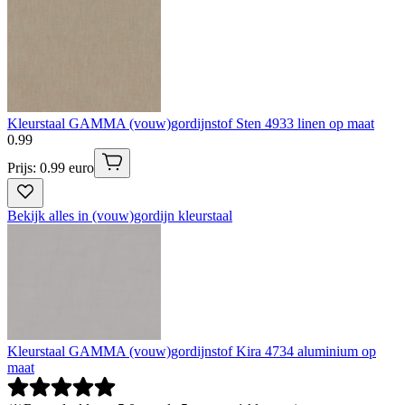
Kleurstaal GAMMA (vouw)gordijnstof Sten 4933 linen op maat
0
.
99
Prijs: 0.99 euro
Bekijk alles in (vouw)gordijn kleurstaal
Kleurstaal GAMMA (vouw)gordijnstof Kira 4734 aluminium op
maat