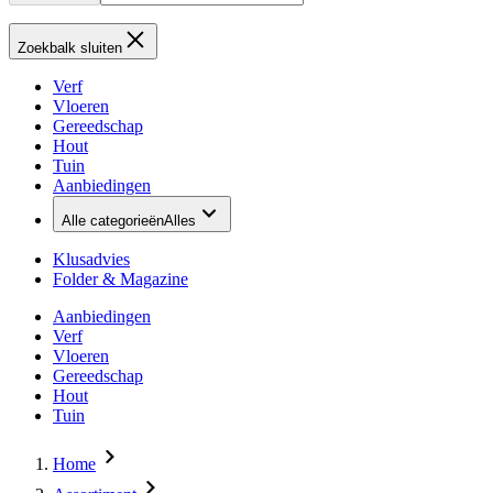
Zoekbalk sluiten
Verf
Vloeren
Gereedschap
Hout
Tuin
Aanbiedingen
Alle categorieën
Alles
Klusadvies
Folder & Magazine
Aanbiedingen
Verf
Vloeren
Gereedschap
Hout
Tuin
Home