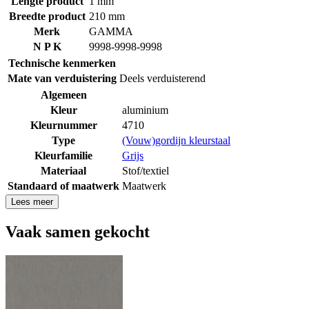
Lengte product
1 mm
Breedte product
210 mm
Merk
GAMMA
N P K
9998-9998-9998
Technische kenmerken
Mate van verduistering
Deels verduisterend
Algemeen
Kleur
aluminium
Kleurnummer
4710
Type
(Vouw)gordijn kleurstaal
Kleurfamilie
Grijs
Materiaal
Stof/textiel
Standaard of maatwerk
Maatwerk
Lees meer
Vaak samen gekocht