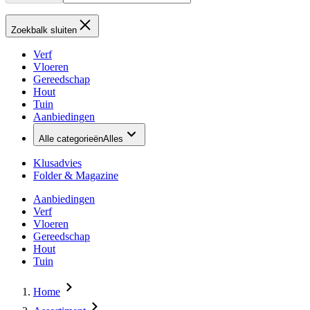
Zoekbalk sluiten
Verf
Vloeren
Gereedschap
Hout
Tuin
Aanbiedingen
Alle categorieën
Alles
Klusadvies
Folder & Magazine
Aanbiedingen
Verf
Vloeren
Gereedschap
Hout
Tuin
Home