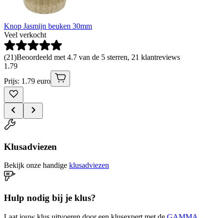
Knop Jasmijn beuken 30mm
Veel verkocht
(
21
)
Beoordeeld met 4.7 van de 5 sterren, 21 klantreviews
1
.
79
Prijs: 1.79 euro
Klusadviezen
Bekijk onze handige
klusadviezen
Hulp nodig bij je klus?
Laat jouw klus uitvoeren door een klusexpert met de
GAMMA