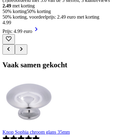
(
3
)
Beoordeeld met 5.0 van de 5 sterren, 3 klantreviews
2.49
met korting
50% korting
50% korting
50% korting, voordeelprijs: 2.49 euro met korting
4
.
99
Prijs: 4.99 euro
Vaak samen gekocht
Knop Sophia chroom glans 35mm