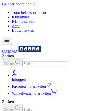
Ga naar hoofdinhoud
Toon hele assortiment
Klusadvies
Klantenservice
Actie
Bouwmarkten
GAMMA
Zoeken
Zoeken
Inloggen
Favorieten
,
0 artikelen
Winkelwagen
,
0 artikelen
Zoeken
Zoeken