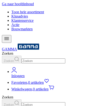
Ga naar hoofdinhoud
Toon hele assortiment
Klusadvies
Klantenservice
Actie
Bouwmarkten
GAMMA
Zoeken
Zoeken
Inloggen
Favorieten
,
0 artikelen
Winkelwagen
,
0 artikelen
Zoeken
Zoeken