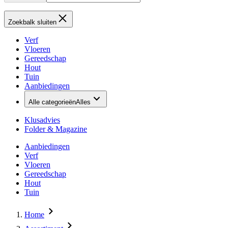
Zoekbalk sluiten
Verf
Vloeren
Gereedschap
Hout
Tuin
Aanbiedingen
Alle categorieën
Alles
Klusadvies
Folder & Magazine
Aanbiedingen
Verf
Vloeren
Gereedschap
Hout
Tuin
Home