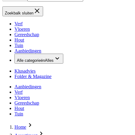
Zoekbalk sluiten
Verf
Vloeren
Gereedschap
Hout
Tuin
Aanbiedingen
Alle categorieën
Alles
Klusadvies
Folder & Magazine
Aanbiedingen
Verf
Vloeren
Gereedschap
Hout
Tuin
Home