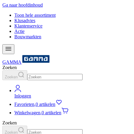
Ga naar hoofdinhoud
Toon hele assortiment
Klusadvies
Klantenservice
Actie
Bouwmarkten
GAMMA
Zoeken
Zoeken
Inloggen
Favorieten
,
0 artikelen
Winkelwagen
,
0 artikelen
Zoeken
Zoeken