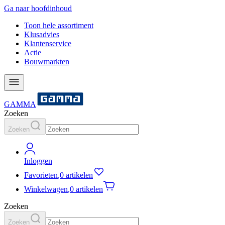
Ga naar hoofdinhoud
Toon hele assortiment
Klusadvies
Klantenservice
Actie
Bouwmarkten
GAMMA
Zoeken
Zoeken
Inloggen
Favorieten
,
0 artikelen
Winkelwagen
,
0 artikelen
Zoeken
Zoeken