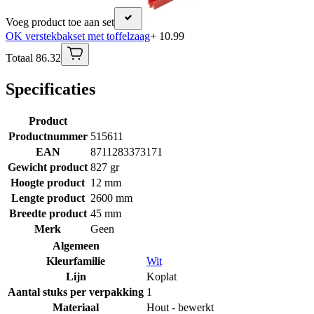
Voeg product toe aan set
OK verstekbakset met toffelzaag
+ 10.99
Totaal 86.32
Specificaties
Product
Productnummer
515611
EAN
8711283373171
Gewicht product
827 gr
Hoogte product
12 mm
Lengte product
2600 mm
Breedte product
45 mm
Merk
Geen
Algemeen
Kleurfamilie
Wit
Lijn
Koplat
Aantal stuks per verpakking
1
Materiaal
Hout - bewerkt