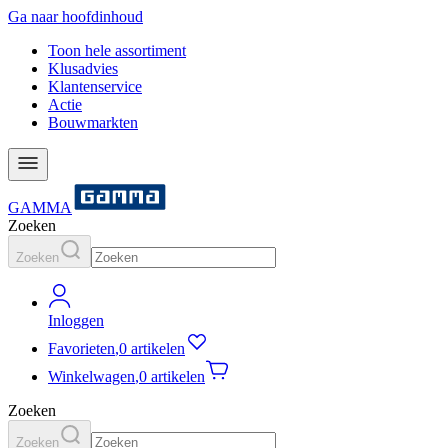
Ga naar hoofdinhoud
Toon hele assortiment
Klusadvies
Klantenservice
Actie
Bouwmarkten
GAMMA
Zoeken
Zoeken
Inloggen
Favorieten
,
0 artikelen
Winkelwagen
,
0 artikelen
Zoeken
Zoeken