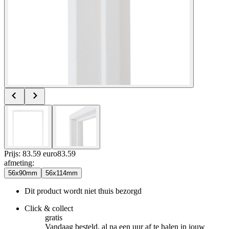
Prijs: 83.59 euro
83
.
59
afmeting
:
56x90mm
56x114mm
Dit product wordt niet thuis bezorgd
Click & collect
gratis
Vandaag besteld, al na een uur af te halen in jouw