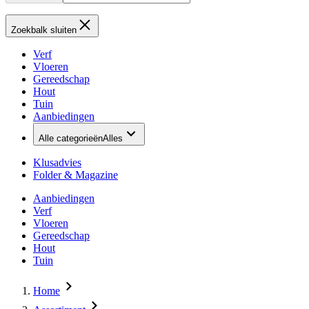
Zoekbalk sluiten
Verf
Vloeren
Gereedschap
Hout
Tuin
Aanbiedingen
Alle categorieën
Alles
Klusadvies
Folder & Magazine
Aanbiedingen
Verf
Vloeren
Gereedschap
Hout
Tuin
Home