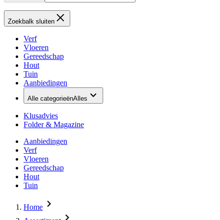
Zoekbalk sluiten
Verf
Vloeren
Gereedschap
Hout
Tuin
Aanbiedingen
Alle categorieën
Alles
Klusadvies
Folder & Magazine
Aanbiedingen
Verf
Vloeren
Gereedschap
Hout
Tuin
Home