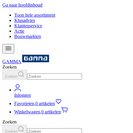
Ga naar hoofdinhoud
Toon hele assortiment
Klusadvies
Klantenservice
Actie
Bouwmarkten
GAMMA
Zoeken
Zoeken
Inloggen
Favorieten
,
0 artikelen
Winkelwagen
,
0 artikelen
Zoeken
Zoeken