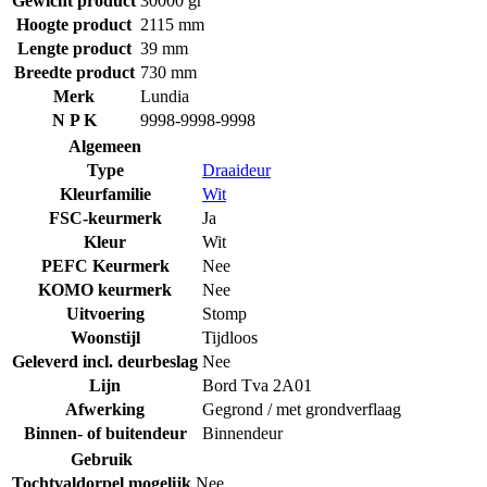
Gewicht product
30000 gr
Hoogte product
2115 mm
Lengte product
39 mm
Breedte product
730 mm
Merk
Lundia
N P K
9998-9998-9998
Algemeen
Type
Draaideur
Kleurfamilie
Wit
FSC-keurmerk
Ja
Kleur
Wit
PEFC Keurmerk
Nee
KOMO keurmerk
Nee
Uitvoering
Stomp
Woonstijl
Tijdloos
Geleverd incl. deurbeslag
Nee
Lijn
Bord Tva 2A01
Afwerking
Gegrond / met grondverflaag
Binnen- of buitendeur
Binnendeur
Gebruik
Tochtvaldorpel mogelijk
Nee