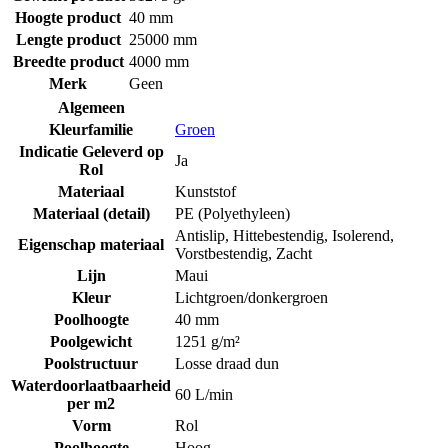
Hoogte product
40 mm
Lengte product
25000 mm
Breedte product
4000 mm
Merk
Geen
Algemeen
Kleurfamilie
Groen
Indicatie Geleverd op
Ja
Rol
Materiaal
Kunststof
Materiaal (detail)
PE (Polyethyleen)
Antislip
,
Hittebestendig
,
Isolerend
,
Eigenschap materiaal
Vorstbestendig
,
Zacht
Lijn
Maui
Kleur
Lichtgroen/donkergroen
Poolhoogte
40 mm
Poolgewicht
1251 g/m²
Poolstructuur
Losse draad dun
Waterdoorlaatbaarheid
60 L/min
per m2
Vorm
Rol
Poolhoogte
Hoog