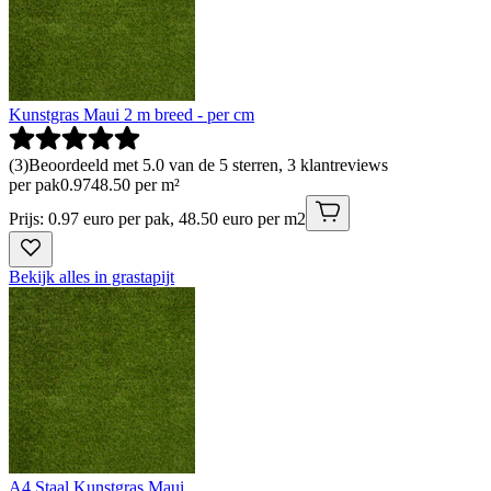
Kunstgras Maui 2 m breed - per cm
(
3
)
Beoordeeld met 5.0 van de 5 sterren, 3 klantreviews
per pak
0
.
97
48.50 per m²
Prijs: 0.97 euro per pak, 48.50 euro per m2
Bekijk alles in grastapijt
A4 Staal Kunstgras Maui