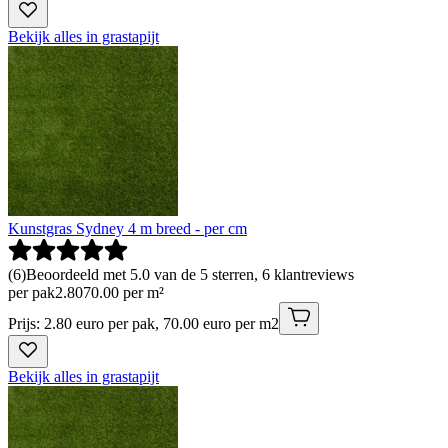
Bekijk alles in grastapijt
Kunstgras Sydney 4 m breed - per cm
(
6
)
Beoordeeld met 5.0 van de 5 sterren, 6 klantreviews
per pak
2
.
80
70.00 per m²
Prijs: 2.80 euro per pak, 70.00 euro per m2
Bekijk alles in grastapijt