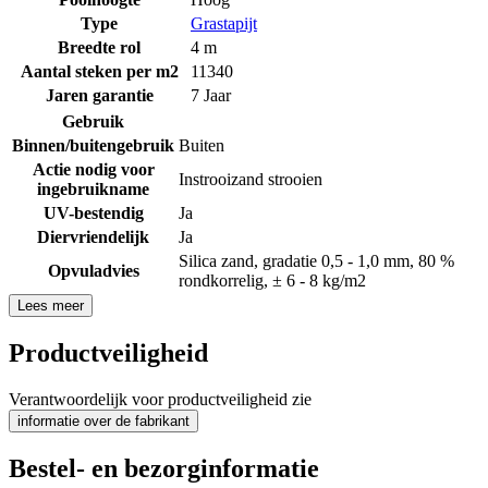
Type
Grastapijt
Breedte rol
4 m
Aantal steken per m2
11340
Jaren garantie
7 Jaar
Gebruik
Binnen/buitengebruik
Buiten
Actie nodig voor
Instrooizand strooien
ingebruikname
UV-bestendig
Ja
Diervriendelijk
Ja
Silica zand, gradatie 0,5 - 1,0 mm, 80 %
Opvuladvies
rondkorrelig, ± 6 - 8 kg/m2
Lees meer
Productveiligheid
Verantwoordelijk voor productveiligheid zie
informatie over de fabrikant
Bestel- en bezorginformatie