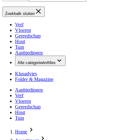
Zoekbalk sluiten
Verf
Vloeren
Gereedschap
Hout
Tuin
Aanbiedingen
Alle categorieën
Alles
Klusadvies
Folder & Magazine
Aanbiedingen
Verf
Vloeren
Gereedschap
Hout
Tuin
Home