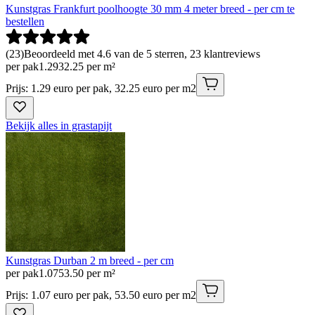
Kunstgras Frankfurt poolhoogte 30 mm 4 meter breed - per cm te
bestellen
(
23
)
Beoordeeld met 4.6 van de 5 sterren, 23 klantreviews
per pak
1
.
29
32.25 per m²
Prijs: 1.29 euro per pak, 32.25 euro per m2
Bekijk alles in grastapijt
Kunstgras Durban 2 m breed - per cm
per pak
1
.
07
53.50 per m²
Prijs: 1.07 euro per pak, 53.50 euro per m2