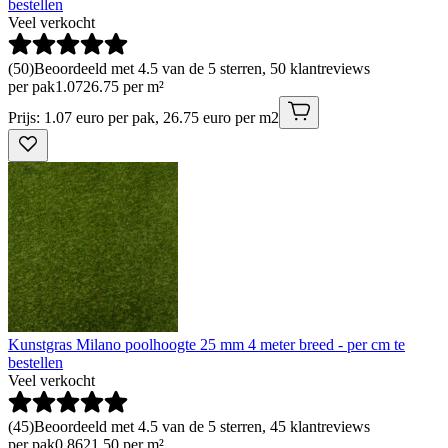
bestellen
Veel verkocht
(
50
)
Beoordeeld met 4.5 van de 5 sterren, 50 klantreviews
per pak
1
.
07
26.75 per m²
Prijs: 1.07 euro per pak, 26.75 euro per m2
Kunstgras Milano poolhoogte 25 mm 4 meter breed - per cm te
bestellen
Veel verkocht
(
45
)
Beoordeeld met 4.5 van de 5 sterren, 45 klantreviews
per pak
0
.
86
21.50 per m²