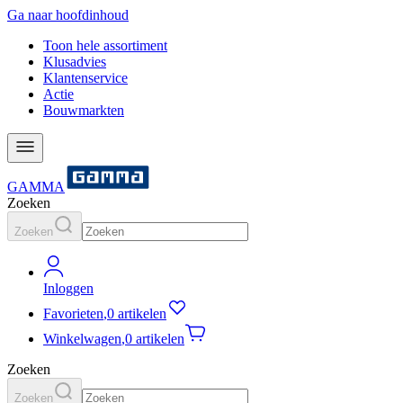
Ga naar hoofdinhoud
Toon hele assortiment
Klusadvies
Klantenservice
Actie
Bouwmarkten
GAMMA
Zoeken
Zoeken
Inloggen
Favorieten
,
0 artikelen
Winkelwagen
,
0 artikelen
Zoeken
Zoeken