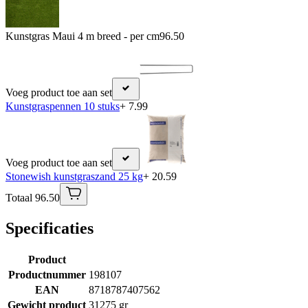
Kunstgras Maui 4 m breed - per cm
96.50
Voeg product toe aan set
Kunstgraspennen 10 stuks
+ 7.99
Voeg product toe aan set
Stonewish kunstgraszand 25 kg
+ 20.59
Totaal 96.50
Specificaties
Product
Productnummer
198107
EAN
8718787407562
Gewicht product
31275 gr