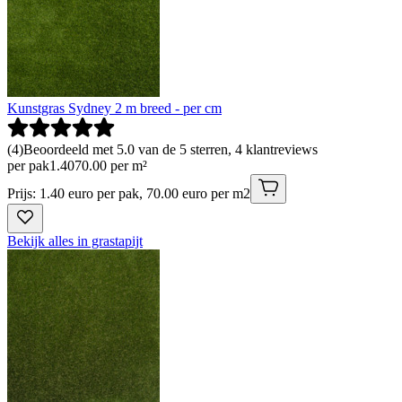
Kunstgras Sydney 2 m breed - per cm
(
4
)
Beoordeeld met 5.0 van de 5 sterren, 4 klantreviews
per pak
1
.
40
70.00 per m²
Prijs: 1.40 euro per pak, 70.00 euro per m2
Bekijk alles in grastapijt