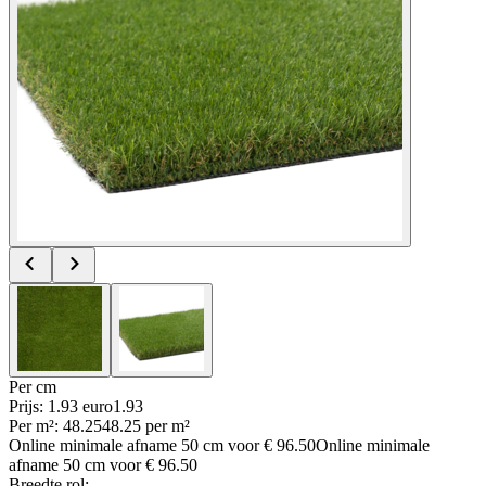
Per
cm
Prijs: 1.93 euro
1
.
93
Per
m²
:
48.25
48.25
per
m²
Online minimale afname
50
cm voor
€ 96.50
Online minimale
afname
50
cm voor
€ 96.50
Breedte rol
: