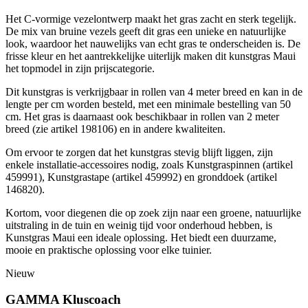
Het C-vormige vezelontwerp maakt het gras zacht en sterk tegelijk.
De mix van bruine vezels geeft dit gras een unieke en natuurlijke
look, waardoor het nauwelijks van echt gras te onderscheiden is. De
frisse kleur en het aantrekkelijke uiterlijk maken dit kunstgras Maui
het topmodel in zijn prijscategorie.
Dit kunstgras is verkrijgbaar in rollen van 4 meter breed en kan in de
lengte per cm worden besteld, met een minimale bestelling van 50
cm. Het gras is daarnaast ook beschikbaar in rollen van 2 meter
breed (zie artikel 198106) en in andere kwaliteiten.
Om ervoor te zorgen dat het kunstgras stevig blijft liggen, zijn
enkele installatie-accessoires nodig, zoals Kunstgraspinnen (artikel
459991), Kunstgrastape (artikel 459992) en gronddoek (artikel
146820).
Kortom, voor diegenen die op zoek zijn naar een groene, natuurlijke
uitstraling in de tuin en weinig tijd voor onderhoud hebben, is
Kunstgras Maui een ideale oplossing. Het biedt een duurzame,
mooie en praktische oplossing voor elke tuinier.
Nieuw
GAMMA Kluscoach