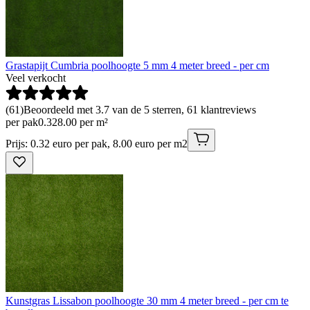
Grastapijt Cumbria poolhoogte 5 mm 4 meter breed - per cm
Veel verkocht
(
61
)
Beoordeeld met 3.7 van de 5 sterren, 61 klantreviews
per pak
0
.
32
8.00 per m²
Prijs: 0.32 euro per pak, 8.00 euro per m2
Kunstgras Lissabon poolhoogte 30 mm 4 meter breed - per cm te