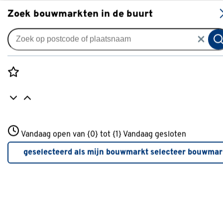
S
Zoek bouwmarkten in de buurt
Accu & startkabels
Je gekozen filters:
wis filters
Rozenstraat 3
Vandaag open van {0} tot {1}
Merk
Duracc
Vandaag gesloten
3772JH Amersfoort
+31 01234567
geselecteerd als mijn bouwmarkt
selecteer bouwmar
Meer over deze bouwmarkt
Merk
Duracc
Duracc
(10)