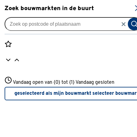
S
Zoek bouwmarkten in de buurt
Gereedschapskoffers
Rozenstraat 3
Gereedschapskoffers roze
Vandaag open van {0} tot {1}
Vandaag gesloten
3772JH Amersfoort
+31 01234567
geselecteerd als mijn bouwmarkt
selecteer bouwmar
Filter
Meer over deze bouwmarkt
Geen resultaten onder categorie
gereedschapskoffers roze