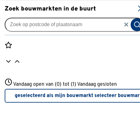
S
Zoek bouwmarkten in de buurt
Veiligheid & bescherming
Populaire filters
Rozenstraat 3
Vandaag open van {0} tot {1}
Vandaag gesloten
3772JH Amersfoort
Grijs
(36)
+31 01234567
geselecteerd als mijn bouwmarkt
selecteer bouwmar
Meer over deze bouwmarkt
M
(19)
XL
(30)
Blauw
(18)