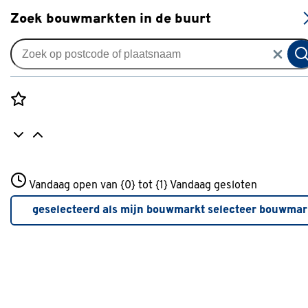
S
Zoek bouwmarkten in de buurt
Schutting- en hekbenodigdheden
Je gekozen filters:
wis filters
Rozenstraat 3
Vandaag open van {0} tot {1}
Type
Plaatduim
Vandaag gesloten
3772JH Amersfoort
+31 01234567
geselecteerd als mijn bouwmarkt
selecteer bouwmar
Meer over deze bouwmarkt
Type
Afdekkap
(30)