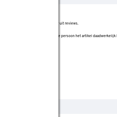
ore geeft de gemiddelde score weer uit reviews.
 koper' is? Dan is er gecheckt of deze persoon het artikel daadwerkelijk