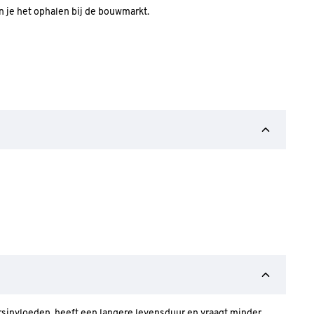
an je het ophalen bij de bouwmarkt.
ersinvloeden, heeft een langere levensduur en vraagt minder