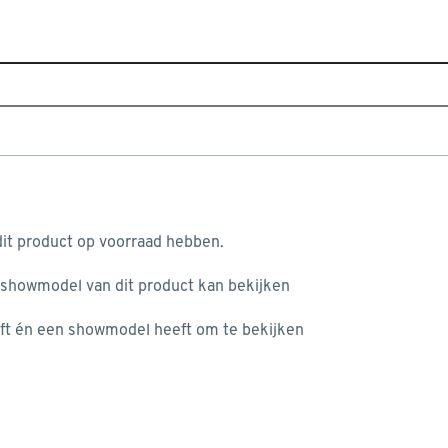
Sluiten
Home
Assortiment
Tuin
Tuinbestrating
Borderr
Populaire filters
aan je winkelwagen
Hout
(8)
it product op voorraad hebben.
Groen
(5)
 showmodel van dit product kan bekijken
n je winkelwagen:
Geïmpregneerd
(6)
ft én een showmodel heeft om te bekijken
Bruin
(3)
Onbehandeld
(2)
Lichtbruin
(2)
misgegaan...
Olijfgroen
(5)