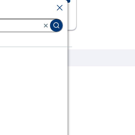
Sluiten
Sluiten
ollen