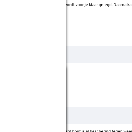
d. Je betaalt online en het product wordt voor je klaar gelegd. Daarna k
Sluiten
ilt behandelen of beitsen. Geïmpregneerd hout is al beschermd tegen we