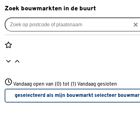
Zoek bouwmarkten in de buurt
Tuinbestrating
Populaire filters
Rozenstraat 3
Vandaag open van {0} tot {1}
Vandaag gesloten
3772JH Amersfoort
Voegzand
Voegzand
(16)
+31 01234567
geselecteerd als mijn bouwmarkt
selecteer bouwmar
Meer over deze bouwmarkt
Brekerzand
(2)
Bruin
(15)
Ophoogzand
(2)