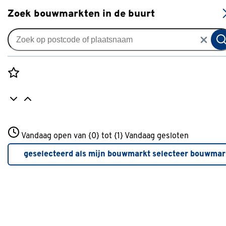
S
Zoek bouwmarkten in de buurt
Tuingereedschap
Populaire filters
Rozenstraat 3
Vandaag open van {0} tot {1}
Vandaag gesloten
3772JH Amersfoort
Metaal
(22)
+31 01234567
geselecteerd als mijn bouwmarkt
selecteer bouwmar
Meer over deze bouwmarkt
Tuinhark
(5)
Bladhark
(4)
Onkruidhak
(3)