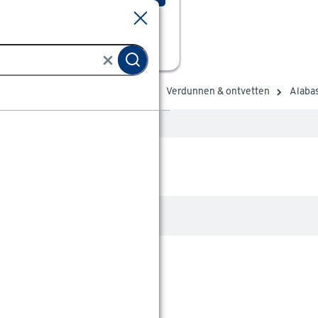
Sluiten
Sluiten
erf
Schildersbenodigdheden
Verdunnen & ontvetten
Alaba