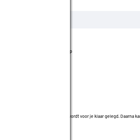
jst staan. Bij Gamma kan je filteren op
nde bouwmarkten bekijken.
d. Je betaalt online en het product wordt voor je klaar gelegd. Daarna k