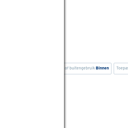
tvetten
iger
Type
Ontvetter
Binnen- of buitengebruik
Binnen
Toepa
wis filters
vetter 2,5 liter
eviews