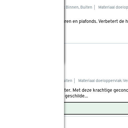
onmaken
Binnen- of buitengebruik: Binnen, Buiten
Materiaal doelop
 ontvetter en reiniger voor muren en plafonds. Verbetert de he
.
wis filters
ng verfreiniger 500 ml
reviews
Binnen- of buitengebruik: Binnen, Buiten
Materiaal doeloppervlak: Ve
is de ideale muur- en houtontvetter. Met deze krachtige gecon
nen- als buitenmuren, plafonds, geschilde...