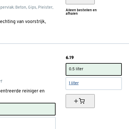
pervlak: Beton, Gips, Pleister,
Alleen bestellen en
afhalen
chting van voorstrijk,
6.
19
0.5 liter
rf
1 liter
centreerde reiniger en