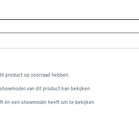
Sluiten
erdunnen & ontvetten
Home
Assortiment
Verf, behang & wandbekleding
V
Je gekozen filters:
aan je winkelwagen
Merk
Alabastine
it product op voorraad hebben.
 showmodel van dit product kan bekijken
n je winkelwagen:
Type
ft én een showmodel heeft om te bekijken
Verfreiniger
(1)
Ontvetter
(1)
Kwastreiniger
(2)
misgegaan...