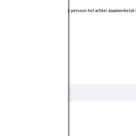
 koper' is? Dan is er gecheckt of deze persoon het artikel daadwerkelijk