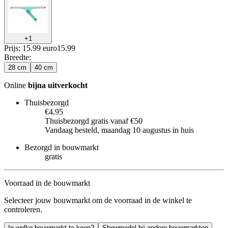
+
1
Prijs: 15.99 euro
15
.
99
Breedte
:
28 cm
40 cm
Online
bijna uitverkocht
Thuisbezorgd
€4.95
Thuisbezorgd gratis vanaf €50
Vandaag besteld, maandag 10 augustus in huis
Bezorgd in bouwmarkt
gratis
Voorraad in de bouwmarkt
Selecteer jouw bouwmarkt om de voorraad in de winkel te
controleren.
In welke bouwmarkt te koop?
Showmodel bij andere bouwmarkten