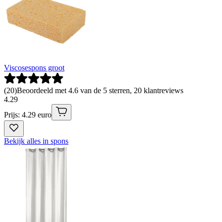
Viscosespons groot
(
20
)
Beoordeeld met 4.6 van de 5 sterren, 20 klantreviews
4
.
29
Prijs: 4.29 euro
Bekijk alles in spons