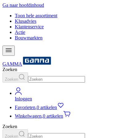
Ga naar hoofdinhoud
Toon hele assortiment
Klusadvies
Klantenservice
Actie
Bouwmarkten
GAMMA
Zoeken
Zoeken
Inloggen
Favorieten
,
0 artikelen
Winkelwagen
,
0 artikelen
Zoeken
Zoeken