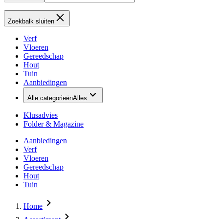
Zoekbalk sluiten
Verf
Vloeren
Gereedschap
Hout
Tuin
Aanbiedingen
Alle categorieën
Alles
Klusadvies
Folder & Magazine
Aanbiedingen
Verf
Vloeren
Gereedschap
Hout
Tuin
Home