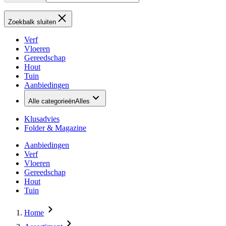
Zoekbalk sluiten
Verf
Vloeren
Gereedschap
Hout
Tuin
Aanbiedingen
Alle categorieën
Alles
Klusadvies
Folder & Magazine
Aanbiedingen
Verf
Vloeren
Gereedschap
Hout
Tuin
Home