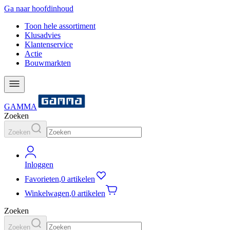
Ga naar hoofdinhoud
Toon hele assortiment
Klusadvies
Klantenservice
Actie
Bouwmarkten
GAMMA
Zoeken
Zoeken
Inloggen
Favorieten
,
0 artikelen
Winkelwagen
,
0 artikelen
Zoeken
Zoeken