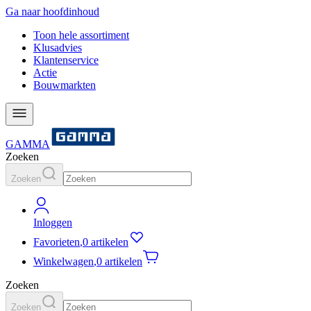
Ga naar hoofdinhoud
Toon hele assortiment
Klusadvies
Klantenservice
Actie
Bouwmarkten
GAMMA
Zoeken
Zoeken
Inloggen
Favorieten
,
0 artikelen
Winkelwagen
,
0 artikelen
Zoeken
Zoeken