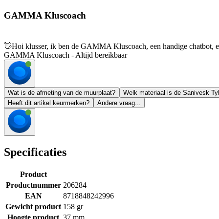
GAMMA Kluscoach
👋
Hoi klusser, ik ben de GAMMA Kluscoach, een handige chatbot, en 
GAMMA Kluscoach - Altijd bereikbaar
Wat is de afmeting van de muurplaat?
Welk materiaal is de Sanivesk T
Heeft dit artikel keurmerken?
Andere vraag...
Specificaties
Product
Productnummer
206284
EAN
8718848242996
Gewicht product
158 gr
Hoogte product
37 mm