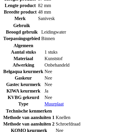
Lengte product
82 mm
Breedte product
48 mm
Merk
Sanivesk
Gebruik
Beoogd gebruik
Leidingwater
Toepassingsgebied
Binnen
Algemeen
Aantal stuks
1 stuks
Materiaal
Kunststof
Afwerking
Onbehandeld
Belgaqua keurmerk
Nee
Gaskeur
Nee
Gastec keurmerk
Nee
KIWA keurmerk
Ja
KVBG gekeurd
Nee
Type
Muurplaat
Technische kenmerken
Methode van aansluiten 1
Knellen
Methode van aansluiten 2
Schroefdraad
KOMO keurmerk
Nee