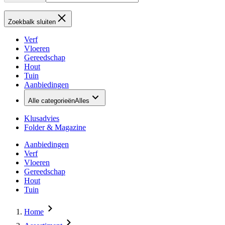
Zoekbalk sluiten
Verf
Vloeren
Gereedschap
Hout
Tuin
Aanbiedingen
Alle categorieën
Alles
Klusadvies
Folder & Magazine
Aanbiedingen
Verf
Vloeren
Gereedschap
Hout
Tuin
Home